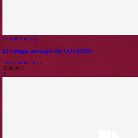
Consejo Superior
El Colegio participó del COSAPRO
coaticomunicacion
-
25/09/2015
0