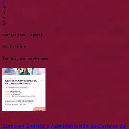
2
3
4
5
6
Eventos para
31
agosto
Sin eventos
Eventos para
1
septiembre
00:00
Curso en Gestión y Administración de Centros de