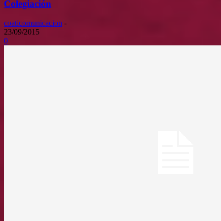
Colegiación
coaticomunicacion
-
23/09/2015
0