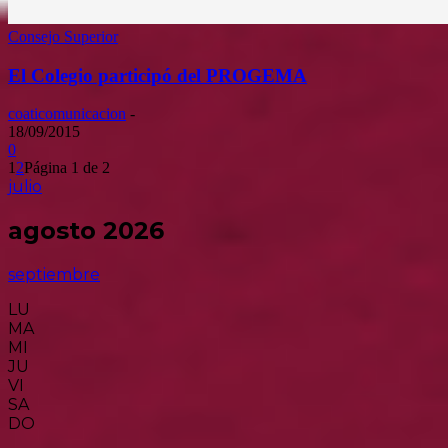
Consejo Superior
El Colegio participó del PROGEMA
coaticomunicacion
-
18/09/2015
0
1
2
Página 1 de 2
julio
agosto 2026
septiembre
LU
MA
MI
JU
VI
SA
DO