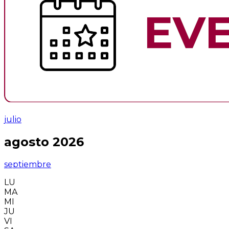
julio
agosto 2026
septiembre
LU
MA
MI
JU
VI