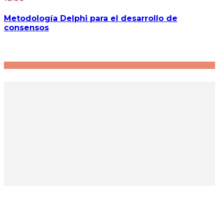
Metodología Delphi para el desarrollo de
consensos
COLEGIO DE ÓBSTETRICAS DE LA PROVINCIA DE BUENOS AIRES