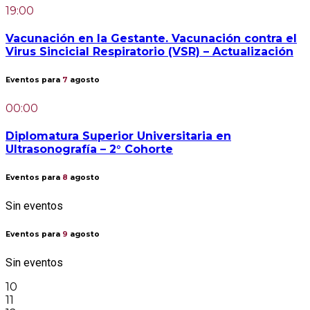
19:00
Vacunación en la Gestante. Vacunación contra el
Virus Sincicial Respiratorio (VSR) – Actualización
Eventos para
7
agosto
00:00
Diplomatura Superior Universitaria en
Ultrasonografía – 2° Cohorte
Eventos para
8
agosto
Sin eventos
Eventos para
9
agosto
Sin eventos
10
11