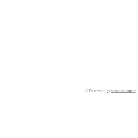
Diagonal 78 nº 322 · CP 1900
La Plata · Buenos Aires · Argentina
secretaria@copba-cs.org.ar
SEGUINOS
© Desarrollo |
agenciamots.com.ar