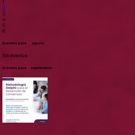
1
2
3
4
5
6
Eventos para
31
agosto
Sin eventos
Eventos para
2
septiembre
18:00