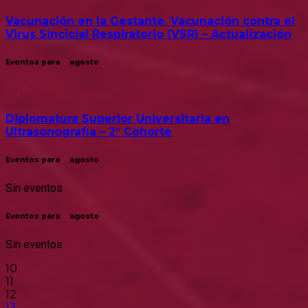
Vacunación en la Gestante. Vacunación contra el
Virus Sincicial Respiratorio (VSR) – Actualización
Eventos para
7
agosto
00:00
Diplomatura Superior Universitaria en
Ultrasonografía – 2° Cohorte
Eventos para
8
agosto
Sin eventos
Eventos para
9
agosto
Sin eventos
10
11
12
13