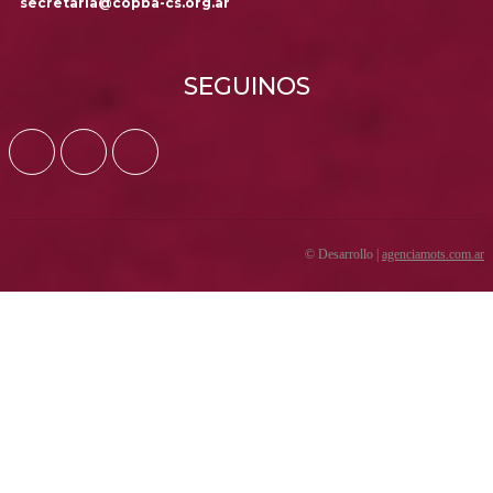
secretaria@copba-cs.org.ar
SEGUINOS
© Desarrollo |
agenciamots.com.ar