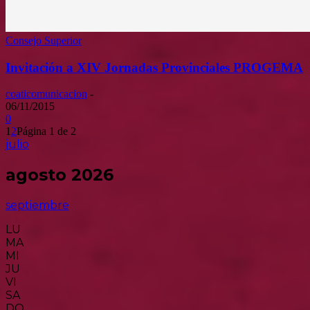
Consejo Superior
Invitación a XIV Jornadas Provinciales PROGEMA
coaticomunicacion
-
06/11/2015
0
1
2
Página 1 de 2
julio
agosto 2026
septiembre
LU
MA
MI
JU
VI
SA
DO