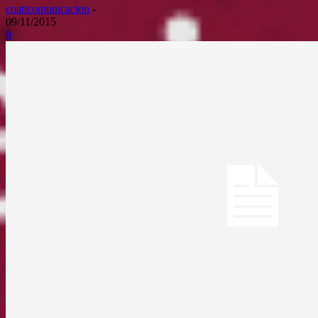
coaticomunicacion
-
09/11/2015
0