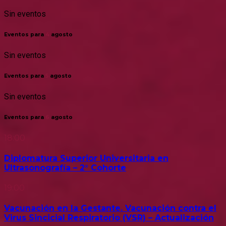
Sin eventos
Eventos para
4
agosto
Sin eventos
Eventos para
5
agosto
Sin eventos
Eventos para
6
agosto
18:00
Diplomatura Superior Universitaria en
Ultrasonografía – 2° Cohorte
19:00
Vacunación en la Gestante. Vacunación contra el
Virus Sincicial Respiratorio (VSR) – Actualización