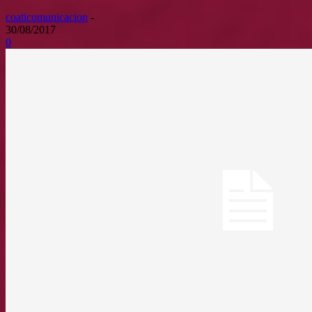
coaticomunicacion
-
30/08/2017
0