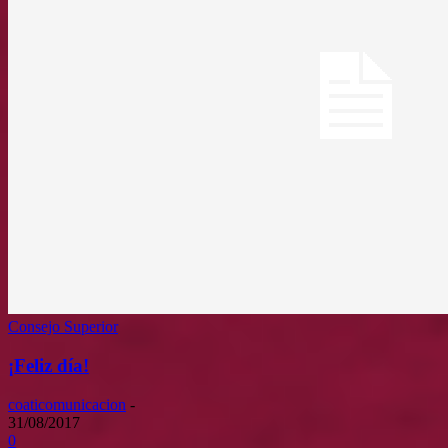
Consejo Superior
¡Feliz día!
coaticomunicacion
-
31/08/2017
0