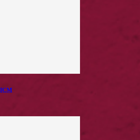
a ICM