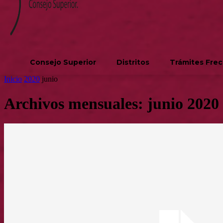
Consejo Superior
Distritos
Trámites Fre
Inicio
2020
junio
Archivos mensuales: junio 2020