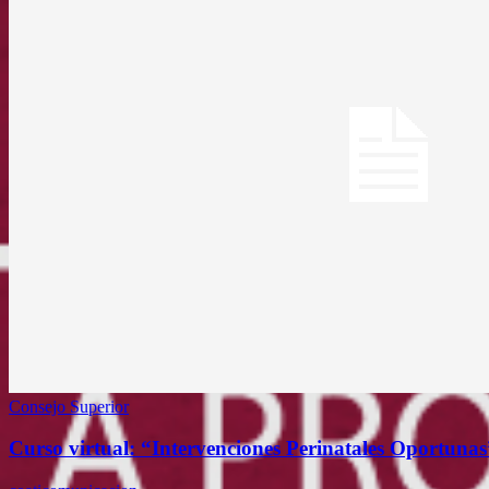
Consejo Superior
Curso virtual: “Intervenciones Perinatales Oportunas