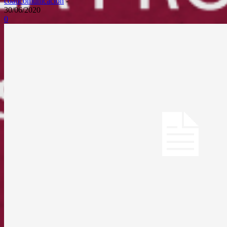
coaticomunicacion
-
30/06/2020
0