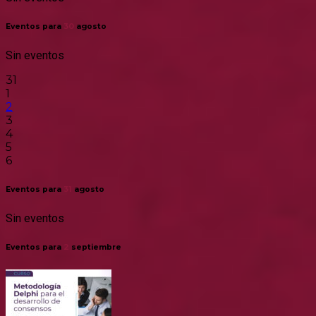
Eventos para
30
agosto
Sin eventos
31
1
2
3
4
5
6
Eventos para
31
agosto
Sin eventos
Eventos para
2
septiembre