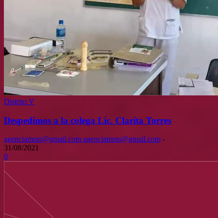
Distrito V
Despedimos a la colega Lic. Clarita Torres
agenciamots@gmail.com agenciamots@gmail.com
-
31/08/2021
0