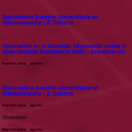
18:00
Diplomatura Superior Universitaria en
Ultrasonografía – 2° Cohorte
19:00
Vacunación en la Gestante. Vacunación contra el
Virus Sincicial Respiratorio (VSR) – Actualización
Eventos para
7
agosto
00:00
Diplomatura Superior Universitaria en
Ultrasonografía – 2° Cohorte
Eventos para
8
agosto
Sin eventos
Eventos para
9
agosto