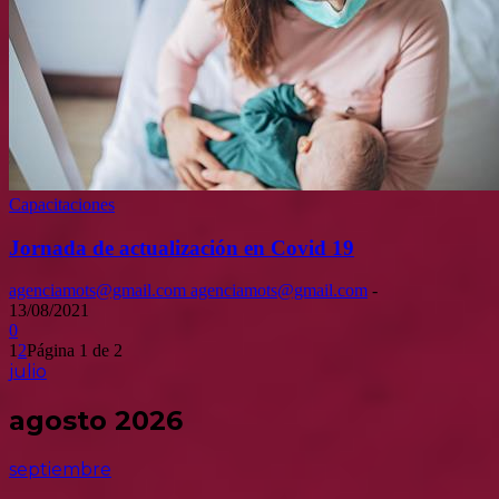
Capacitaciones
Jornada de actualización en Covid 19
agenciamots@gmail.com agenciamots@gmail.com
-
13/08/2021
0
1
2
Página 1 de 2
julio
agosto 2026
septiembre