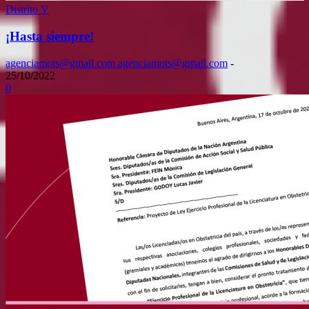
Distrito V
¡Hasta siempre!
agenciamots@gmail.com agenciamots@gmail.com
-
25/10/2022
0