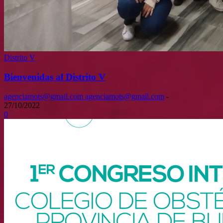
Distrito V
Bienvenidas al Distrito V
agenciamots@gmail.com agenciamots@gmail.com
-
27/10/2022
0