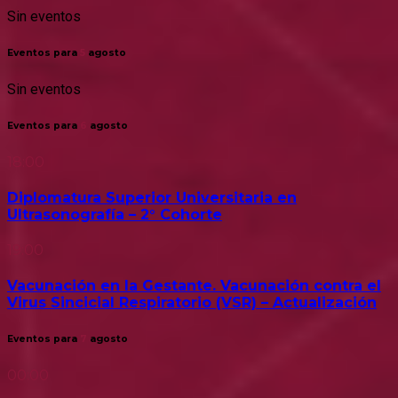
Sin eventos
Eventos para
5
agosto
Sin eventos
Eventos para
6
agosto
18:00
Diplomatura Superior Universitaria en
Ultrasonografía – 2° Cohorte
19:00
Vacunación en la Gestante. Vacunación contra el
Virus Sincicial Respiratorio (VSR) – Actualización
Eventos para
7
agosto
00:00