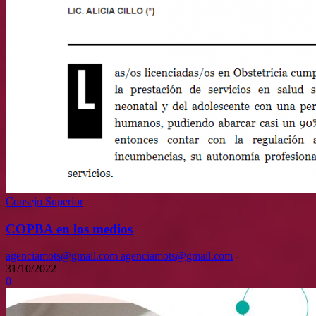
Consejo Superior
COPBA en los medios
agenciamots@gmail.com agenciamots@gmail.com
-
31/10/2022
0