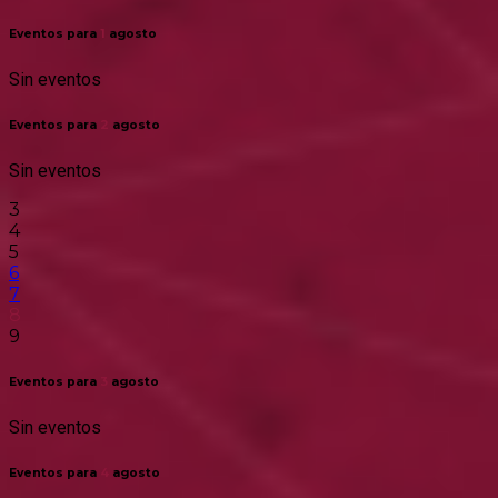
Eventos para
1
agosto
Sin eventos
Eventos para
2
agosto
Sin eventos
3
4
5
6
7
8
9
Eventos para
3
agosto
Sin eventos
Eventos para
4
agosto