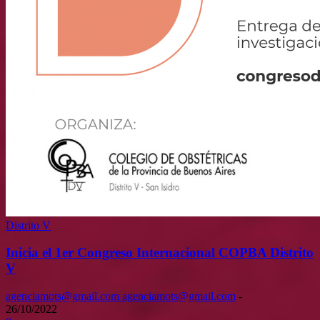
Distrito V
Inicia el 1er Congreso Internacional COPBA Distrito
V
agenciamots@gmail.com agenciamots@gmail.com
-
26/10/2022