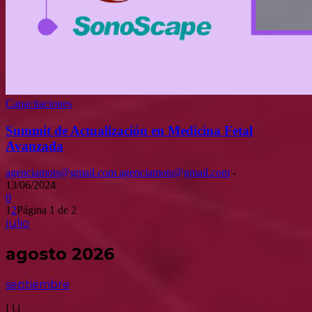
Capacitaciones
Summit de Actualización en Medicina Fetal
Avanzada
agenciamots@gmail.com agenciamots@gmail.com
-
13/06/2024
0
1
2
Página 1 de 2
julio
agosto 2026
septiembre
LU