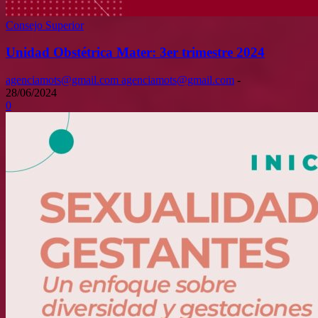
Consejo Superior
Unidad Obstétrica Mater: 3er trimestre 2024
agenciamots@gmail.com agenciamots@gmail.com
-
28/06/2024
0