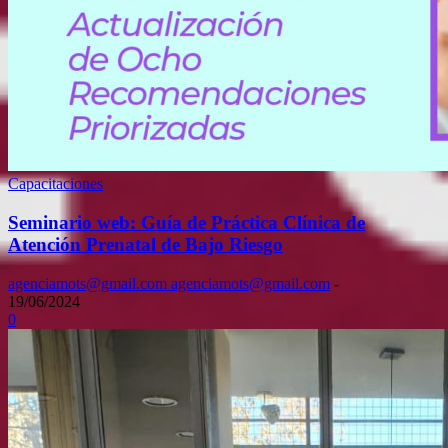
Capacitaciones
Seminario web: Guía de Práctica Clínica de
Atención Prenatal de Bajo Riesgo
agenciamots@gmail.com agenciamots@gmail.com
-
19/06/2024
0