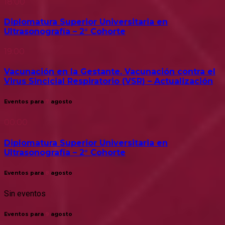
18:00
Diplomatura Superior Universitaria en
Ultrasonografía – 2° Cohorte
19:00
Vacunación en la Gestante. Vacunación contra el
Virus Sincicial Respiratorio (VSR) – Actualización
Eventos para
7
agosto
00:00
Diplomatura Superior Universitaria en
Ultrasonografía – 2° Cohorte
Eventos para
8
agosto
Sin eventos
Eventos para
9
agosto