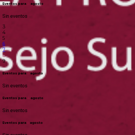
Eventos para
2
agosto
Sin eventos
3
4
5
6
7
8
9
Eventos para
3
agosto
Sin eventos
Eventos para
4
agosto
Sin eventos
Eventos para
5
agosto