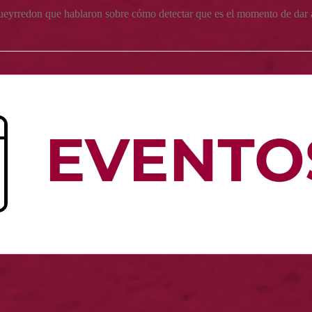
Pueyrredon que hablaron sobre cómo detectar que es el momento de dar a