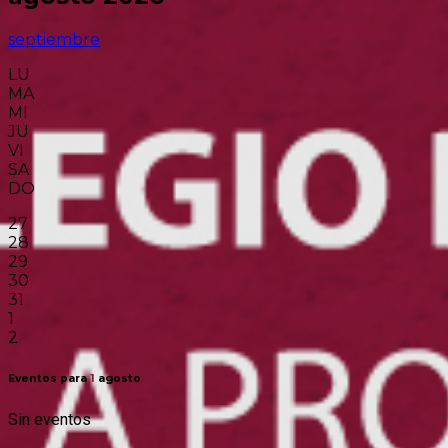
septiembre
LU
MA
MI
JU
VI
SA
DO
27
28
29
30
31
1
2
Eventos para
1
agosto
Sin eventos