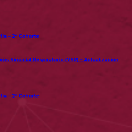
fía – 2° Cohorte
us Sincicial Respiratorio (VSR) – Actualización
fía – 2° Cohorte