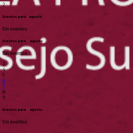
2
Eventos para
1
agosto
Sin eventos
Eventos para
2
agosto
Sin eventos
3
4
5
6
7
8
9
Eventos para
3
agosto
Sin eventos