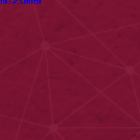
fía – 2° Cohorte