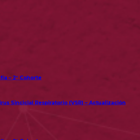
fía – 2° Cohorte
us Sincicial Respiratorio (VSR) – Actualización