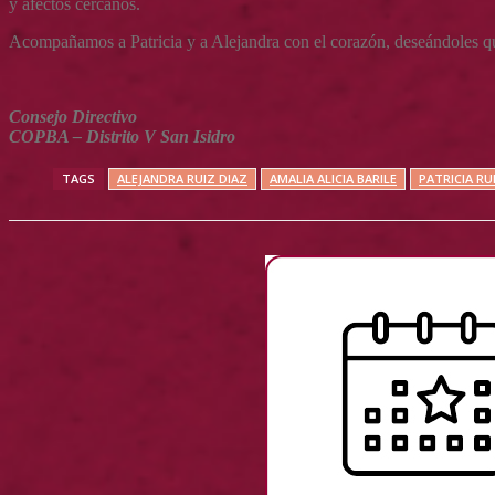
y afectos cercanos.
Acompañamos a Patricia y a Alejandra con el corazón, deseándoles que 
Consejo Directivo
COPBA – Distrito V San Isidro
TAGS
ALEJANDRA RUIZ DIAZ
AMALIA ALICIA BARILE
PATRICIA RU