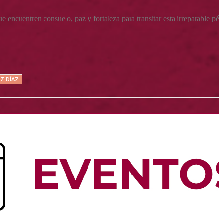
encuentren consuelo, paz y fortaleza para transitar esta irreparable pé
IZ DÍAZ