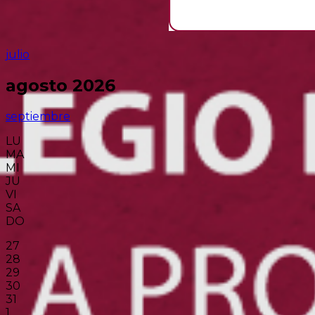
julio
agosto 2026
septiembre
LU
MA
MI
JU
VI
SA
DO
27
28
29
30
31
1