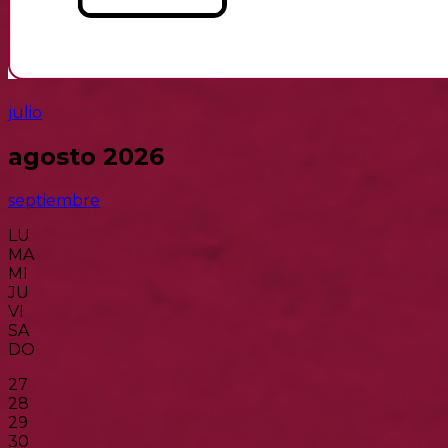
julio
agosto 2026
septiembre
LU
MA
MI
JU
VI
SA
DO
27
28
29
30