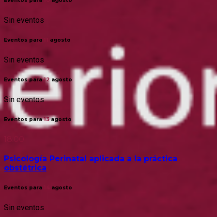
Eventos para
10
agosto
Sin eventos
Eventos para
11
agosto
Sin eventos
Eventos para
12
agosto
Sin eventos
Eventos para
13
agosto
18:00
Psicología Perinatal aplicada a la práctica
obstétrica
Eventos para
14
agosto
Sin eventos