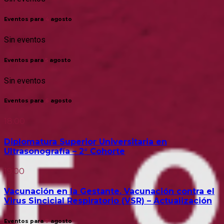
Eventos para
4
agosto
Sin eventos
Eventos para
5
agosto
Sin eventos
Eventos para
6
agosto
18:00
Diplomatura Superior Universitaria en
Ultrasonografía – 2° Cohorte
19:00
Vacunación en la Gestante. Vacunación contra el
Virus Sincicial Respiratorio (VSR) – Actualización
Eventos para
7
agosto