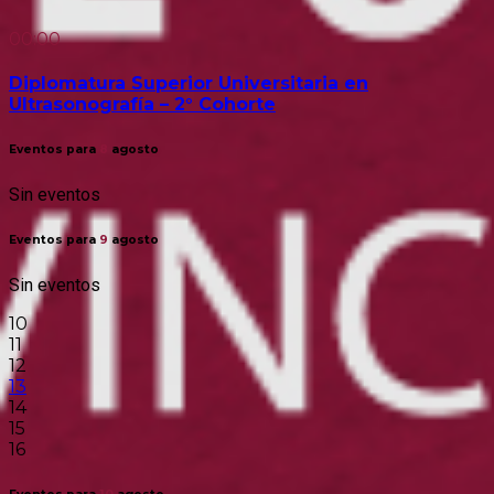
00:00
Diplomatura Superior Universitaria en
Ultrasonografía – 2° Cohorte
Eventos para
8
agosto
Sin eventos
Eventos para
9
agosto
Sin eventos
10
11
12
13
14
15
16