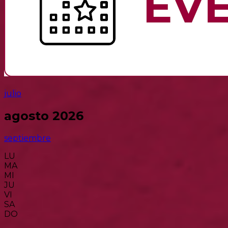
julio
agosto 2026
septiembre
LU
MA
MI
JU
VI
SA
DO