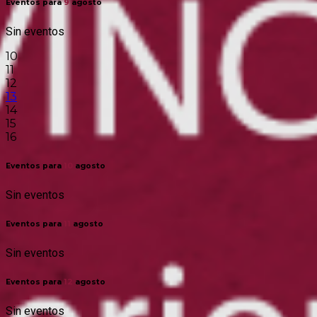
Eventos para
9
agosto
Sin eventos
10
11
12
13
14
15
16
Eventos para
10
agosto
Sin eventos
Eventos para
11
agosto
Sin eventos
Eventos para
12
agosto
Sin eventos