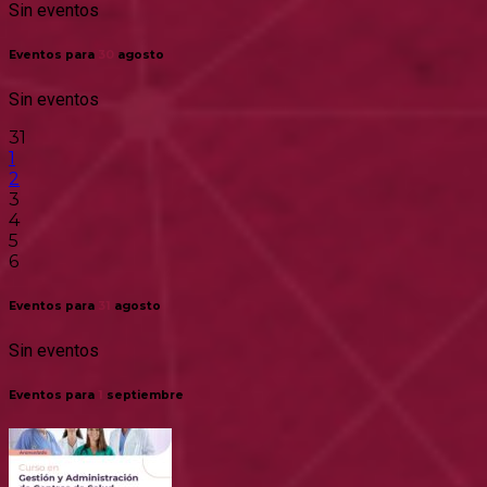
Sin eventos
Eventos para
30
agosto
Sin eventos
31
1
2
3
4
5
6
Eventos para
31
agosto
Sin eventos
Eventos para
1
septiembre