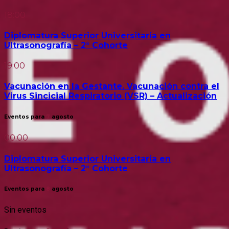
18:00
Diplomatura Superior Universitaria en
Ultrasonografía – 2° Cohorte
19:00
Vacunación en la Gestante. Vacunación contra el
Virus Sincicial Respiratorio (VSR) – Actualización
Eventos para
7
agosto
00:00
Diplomatura Superior Universitaria en
Ultrasonografía – 2° Cohorte
Eventos para
8
agosto
Sin eventos