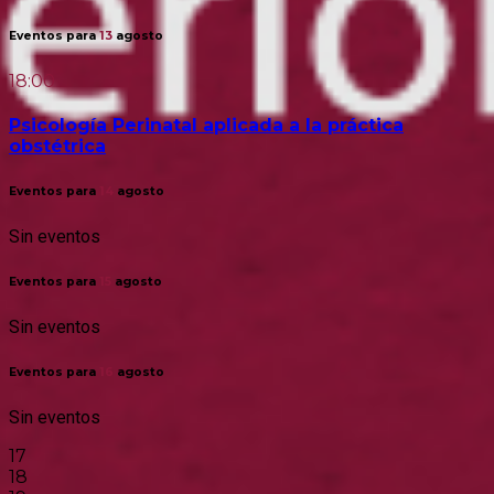
Eventos para
13
agosto
18:00
Psicología Perinatal aplicada a la práctica
obstétrica
Eventos para
14
agosto
Sin eventos
Eventos para
15
agosto
Sin eventos
Eventos para
16
agosto
Sin eventos
17
18