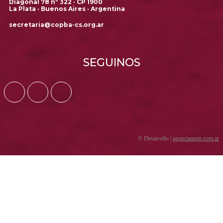
Diagonal 78 nº 322 · CP 1900
La Plata · Buenos Aires · Argentina
secretaria@copba-cs.org.ar
SEGUINOS
© Desarrollo |
agenciamots.com.ar