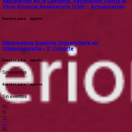
Vacunación en la Gestante. Vacunación contra el
Virus Sincicial Respiratorio (VSR) – Actualización
Eventos para
7
agosto
00:00
Diplomatura Superior Universitaria en
Ultrasonografía – 2° Cohorte
Eventos para
8
agosto
Sin eventos
Eventos para
9
agosto
Sin eventos
10
11
12
13
14