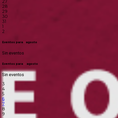
27
28
29
30
31
1
2
Eventos para
1
agosto
Sin eventos
Eventos para
2
agosto
Sin eventos
3
4
5
6
7
8
9