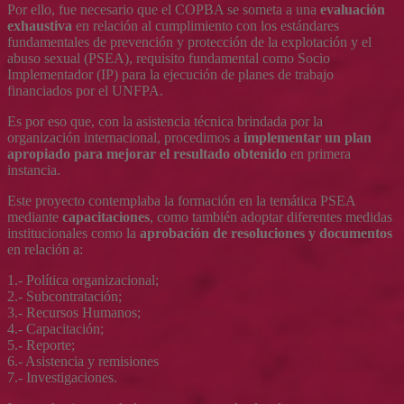
Por ello, fue necesario que el COPBA se someta a una
evaluación
exhaustiva
en relación al cumplimiento con los estándares
fundamentales de prevención y protección de la explotación y el
abuso sexual (PSEA), requisito fundamental como Socio
Implementador (IP) para la ejecución de planes de trabajo
financiados por el UNFPA.
Es por eso que, con la asistencia técnica brindada por la
organización internacional, procedimos a
implementar un plan
apropiado para mejorar el resultado obtenido
en primera
instancia.
Este proyecto contemplaba la formación en la temática PSEA
mediante
capacitaciones
, como también adoptar diferentes medidas
institucionales como la
aprobación de resoluciones y documentos
en relación a:
1.- Política organizacional;
2.- Subcontratación;
3.- Recursos Humanos;
4.- Capacitación;
5.- Reporte;
6.- Asistencia y remisiones
7.- Investigaciones.