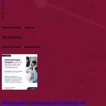
3
4
5
6
Eventos para
31
agosto
Sin eventos
Eventos para
2
septiembre
18:00
Metodología Delphi para el desarrollo de