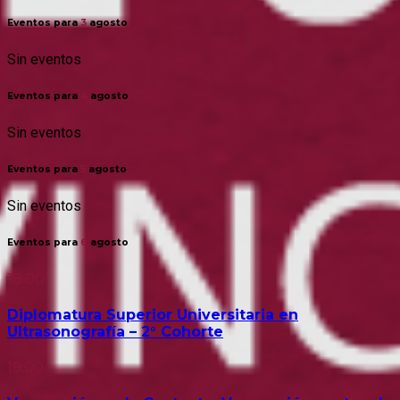
Eventos para
3
agosto
Sin eventos
Eventos para
4
agosto
Sin eventos
Eventos para
5
agosto
Sin eventos
Eventos para
6
agosto
18:00
Diplomatura Superior Universitaria en
Ultrasonografía – 2° Cohorte
19:00