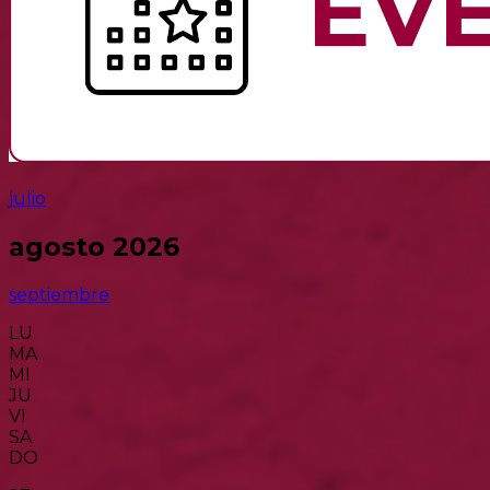
julio
agosto 2026
septiembre
LU
MA
MI
JU
VI
SA
DO