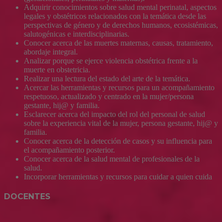
Adquirir conocimientos sobre salud mental perinatal, aspectos
legales y obstétricos relacionados con la temática desde las
perspectivas de género y de derechos humanos, ecosistémicas,
salutogénicas e interdisciplinarias.
Conocer acerca de las muertes maternas, causas, tratamiento,
abordaje integral.
Analizar porque se ejerce violencia obstétrica frente a la
muerte en obstetricia.
Realizar una lectura del estado del arte de la temática.
Acercar las herramientas y recursos para un acompañamiento
respetuoso, actualizado y centrado en la mujer/persona
gestante, hij@ y familia.
Esclarecer acerca del impacto del rol del personal de salud
sobre la experiencia vital de la mujer, persona gestante, hij@ y
familia.
Conocer acerca de la detección de casos y su influencia para
el acompañamiento posterior.
Conocer acerca de la salud mental de profesionales de la
salud.
Incorporar herramientas y recursos para cuidar a quien cuida
DOCENTES