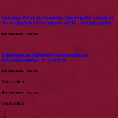
19:00
Vacunación en la Gestante. Vacunación contra el
Virus Sincicial Respiratorio (VSR) – Actualización
Eventos para
7
agosto
00:00
Diplomatura Superior Universitaria en
Ultrasonografía – 2° Cohorte
Eventos para
8
agosto
Sin eventos
Eventos para
9
agosto
Sin eventos
10
11