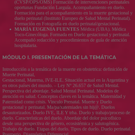
(CVSP/OPS/OMS) Formación de intervenciones perinatales
oportunas Fundación Larguía. Acompañamiento en duelo.
Formación para el acompañamiento en la muerte gestacional y
duelo perinatal (Instituto Europeo de Salud Mental Perinatal).
Formación en Fotografía en duelo perinatal/gestacional.
MARÍA EUGENIA FUENTES
Médica (UBA). Médica
Toco-Ginecóloga. Formada en Duelo gestacional y perinatal.
Acompañó redacción y procedimientos de guía de atención
hospitalaria.
MÓDULO I. PRESENTACIÓN DE LA TEMÁTICA
Introducción a la temática de la muerte en obstetrica: definición de
Muerte Perinatal,
Gestacional, Materna, IVE-ILE. Situación actual en la Argentina y
en otros países del mundo. – Ley Nº 26.657 de Salud Mental.
Perspectiva del abordaje. Salud Mental Perinatal. Modelos de
atención en salud. Conceptos claves en la temática. Maternidad y
Paternidad como crisis. Vinculo Prenatal. Muerte y Duelo
gestacional y perinatal. Ma/pa/xaterniades sin hij@. Duelos
desautorizados. Duelo IVE, ILE Y trha. Duelo y trabajo/proceso de
duelo. Características del duelo. Abordaje del dolor psicofísico
desde una perspectiva de género, ecosistémica y salutogénica.
Trabajo de duelo. Etapas del duelo. Tipos de duelo. Duelo perinatal.
Puerperio. Diagnóstico Diferencial.