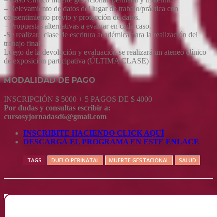
– Relevamiento de datos del lugar de trabajo/práctica con
consentimiento previo y protección de datos.
– Propuestas alternativas a evaluar en cada caso.
-Se realizará clase de escritura académica para la realización del
trabajo final.
Luego de la devolución y evaluación se realizará un ateneo clínico
de exposición participativa (ÚLTIMA CLASE)
MODALIDAD DE PAGO
INSCRIPCIÓN $ 5000 + 5 PAGOS DE $ 4000
Por dudas y consultas escribir a:
cursosyjornadasd6@gmail.com
INSCRIBITE HACIENDO CLICK AQUÍ
DESCARGÁ EL PROGRAMA EN ESTE ENLACE
TAGS
DUELO PERINATAL
MUERTE GESTACIONAL
SALUD