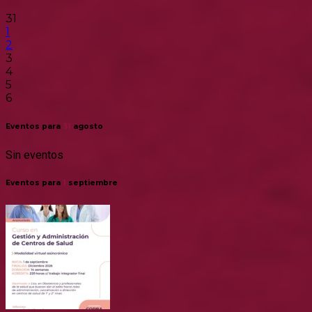
31
1
2
3
4
5
6
Eventos para
31
agosto
Sin eventos
Eventos para
1
septiembre