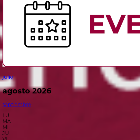
julio
agosto 2026
septiembre
LU
MA
MI
JU
VI