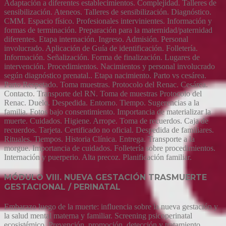
Adaptación a diferentes establecimientos. Complejidad. Talleres de
sensibilización. Ateneos. Talleres de sensibilización. Diagnóstico.
CMM. Espacio físico. Profesionales intervinientes. Información y
formas de terminación. Preparación para la maternidad/paternidad
diferentes. Etapa internación. Ingreso. Admisión. Personal
involucrado. Aplicación de Guía de identificación. Folletería.
Información. Señalización. Forma de finalización. Lugares de
intervención. Procedimientos. Nacimientos y personal involucrado
según diagnóstico prenatal.. Etapa nacimiento. Parto vs cesárea.
Parto Respetado. Toma muestras. Protocolo del Renac. Cesárea.
Contacto. Transporte del RN. Toma de muestras Protocolo del
Renac. Duelo. Despedida. Entorno. Tiempo. Sugerencias a la
familia. Fotos bajo consentimiento. Importancia de materializar la
muerte. Cuidados. Higiene. Arrope. Toma de recuerdos. Caja de
recuerdos. Tarjeta. Certificado no oficial. Despedida de familiares.
Rituales. Tiempos. Historia Clínica. Entrega. Transporte a la
morgue. Importancia de cuidados. Folletería sobre procedimientos.
Internación y puerperio. Alta precoz. Planificación familiar.
MÓDULO VIII. NUEVA GESTACIÓN TRASMUERTE
GESTACIONAL / PERINATAL
Embarazo luego de la muerte: influencia sobre la nueva gestación y
la salud mental materna y familiar. Screening psicoperinatal
ecosistémico. Prevención, promoción, detección y tratamiento.