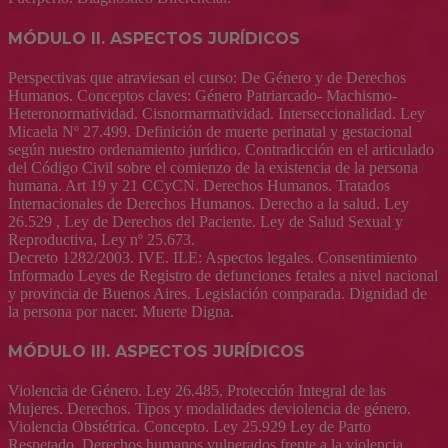
MÓDULO II. ASPECTOS JURÍDICOS
Perspectivas que atraviesan el curso: De Género y de Derechos
Humanos. Conceptos claves: Género Patriarcado- Machismo-
Heteronormatividad. Cisnormarmatividad. Interseccionalidad. Ley
Micaela Nº 27.499. Definición de muerte perinatal y gestacional
según nuestro ordenamiento jurídico. Contradicción en el articulado
del Código Civil sobre el comienzo de la existencia de la persona
humana. Art 19 y 21 CCyCN. Derechos Humanos. Tratados
Internacionales de Derechos Humanos. Derecho a la salud. Ley
26.529 , Ley de Derechos del Paciente. Ley de Salud Sexual y
Reproductiva, Ley nº 25.673.
Decreto 1282/2003. IVE. ILE: Aspectos legales. Consentimiento
Informado Leyes de Registro de defunciones fetales a nivel nacional
y provincia de Buenos Aires. Legislación comparada. Dignidad de
la persona por nacer. Muerte Digna.
MÓDULO III. ASPECTOS JURÍDICOS
Violencia de Género. Ley 26.485, Protección Integral de las
Mujeres. Derechos. Tipos y modalidades deviolencia de género.
Violencia Obstétrica. Concepto. Ley 25.929 Ley de Parto
Respetado. Derechos humanos vulnerados frente a la violencia