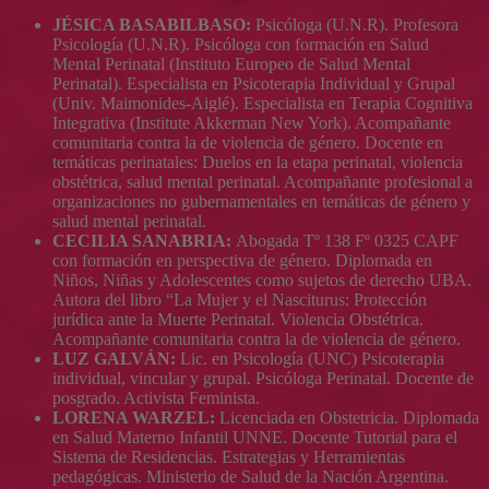
JÉSICA BASABILBASO:
Psicóloga (U.N.R). Profesora
Psicología (U.N.R). Psicóloga con formación en Salud
Mental Perinatal (Instituto Europeo de Salud Mental
Perinatal). Especialista en Psicoterapia Individual y Grupal
(Univ. Maimonides-Aiglé). Especialista en Terapia Cognitiva
Integrativa (Institute Akkerman New York). Acompañante
comunitaria contra la de violencia de género. Docente en
temáticas perinatales: Duelos en la etapa perinatal, violencia
obstétrica, salud mental perinatal. Acompañante profesional a
organizaciones no gubernamentales en temáticas de género y
salud mental perinatal.
CECILIA SANABRIA:
Abogada Tº 138 Fº 0325 CAPF
con formación en perspectiva de género. Diplomada en
Niños, Niñas y Adolescentes como sujetos de derecho UBA.
Autora del libro “La Mujer y el Nasciturus: Protección
jurídica ante la Muerte Perinatal. Violencia Obstétrica.
Acompañante comunitaria contra la de violencia de género.
LUZ GALVÁN:
Lic. en Psicología (UNC) Psicoterapia
individual, vincular y grupal. Psicóloga Perinatal. Docente de
posgrado. Activista Feminista.
LORENA WARZEL:
Licenciada en Obstetricia. Diplomada
en Salud Materno Infantil UNNE. Docente Tutorial para el
Sistema de Residencias. Estrategias y Herramientas
pedagógicas. Ministerio de Salud de la Nación Argentina.