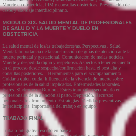
Muerte en obstetricia, PIM y consultas obstétricas. Presentación de
casos y abordaje interdisciplinario.
MÓDULO XIX. SALUD MENTAL DE PROFESIONALES
DE SALU D Y LA MUERTE Y DUELO EN
OBSTETRICIA
La salud mental de los/as trabajadores/as. Perspectivas . Salud
Mental. Importancia de la construcción de guías de atención ante la
muerte perinatal y gestacional. Comunicación de malas noticias.
Muerte y despedida digna y respetuosa. Aspectos a tener en cuenta
en el proceso desde sospecha/confirmación hasta el post alta y
consultas posteriores. – Herramientas para el acompañamiento
Cuidar a quien cuida. Influencia de la vivencia de muerte sobre
profesionales de la salud implicados. Enfermedades laborales.
Estrés. Síndrome de Burnout. Estrés traumático secundario en
profesionales de la atención al parto. Depresión. Recursos
personales de afrontamiento. Estrategias. Medidas preventivas.
Interdisciplina. Importancia del trabajo en equipo.
TRABAJO FINAL
Trabajo Integrativo escrito en base a:
– Caso Clínico muerte gestacional, perinatal y materna.