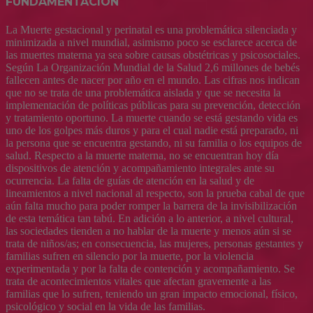
FUNDAMENTACIÓN
La Muerte gestacional y perinatal es una problemática silenciada y
minimizada a nivel mundial, asimismo poco se esclarece acerca de
las muertes materna ya sea sobre causas obstétricas y psicosociales.
Según La Organización Mundial de la Salud 2,6 millones de bebés
fallecen antes de nacer por año en el mundo. Las cifras nos indican
que no se trata de una problemática aislada y que se necesita la
implementación de políticas públicas para su prevención, detección
y tratamiento oportuno. La muerte cuando se está gestando vida es
uno de los golpes más duros y para el cual nadie está preparado, ni
la persona que se encuentra gestando, ni su familia o los equipos de
salud. Respecto a la muerte materna, no se encuentran hoy día
dispositivos de atención y acompañamiento integrales ante su
ocurrencia. La falta de guías de atención en la salud y de
lineamientos a nivel nacional al respecto, son la prueba cabal de que
aún falta mucho para poder romper la barrera de la invisibilización
de esta temática tan tabú. En adición a lo anterior, a nivel cultural,
las sociedades tienden a no hablar de la muerte y menos aún si se
trata de niños/as; en consecuencia, las mujeres, personas gestantes y
familias sufren en silencio por la muerte, por la violencia
experimentada y por la falta de contención y acompañamiento. Se
trata de acontecimientos vitales que afectan gravemente a las
familias que lo sufren, teniendo un gran impacto emocional, físico,
psicológico y social en la vida de las familias.