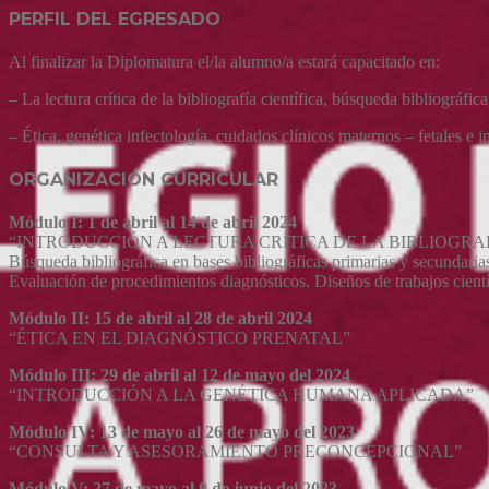
PERFIL DEL EGRESADO
Al finalizar la Diplomatura el/la alumno/a estará capacitado en:
– La lectura crítica de la bibliografía científica, búsqueda bibliográfi
– Ética, genética infectología, cuidados clínicos maternos – fetales e i
ORGANIZACIÓN CURRICULAR
Módulo I: 1 de abril al 14 de abril 2024
“INTRODUCCIÓN A LECTURA CRÍTICA DE LA BIBLIOGRAF
Búsqueda bibliográfica en bases bibliográficas primarias y secundaria
Evaluación de procedimientos diagnósticos. Diseños de trabajos científ
Módulo II: 15 de abril al 28 de abril 2024
“ÉTICA EN EL DIAGNÓSTICO PRENATAL”
Módulo III: 29 de abril al 12 de mayo del 2024
“INTRODUCCIÓN A LA GENÉTICA HUMANA APLICADA”
Módulo IV: 13 de mayo al 26 de mayo del 2023
“CONSULTA Y ASESORAMIENTO PRECONCEPCIONAL”
Módulo V: 27 de mayo al 9 de junio del 2023