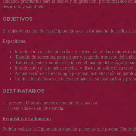
cuidados prioritarios para la madre y su gestación, profundizando en 
desarrollo y salud fetal.
OBJETIVOS
El objetivo general de esta Diplomatura es la formación de las/los Lice
Específicos:
Introducción a la lectura crítica y abstención de las mejores evi
Estudio de screening para primer y segundo trimestre del emba
Entrenamiento y familiarización en el manejo del ecógrafo para
Introducción a la genética médica y discusión sobre ética en el 
Actualización en Infectología perinatal, actualización en patolog
Confección de bases de datos perinatales, su evaluación y propu
DESTINATARIOS
La presente Diplomatura se encuentra destinada a:
– Licenciadas/os en Obstetricia.
Requisitos de admisión:
Podrán realizar la Diplomatura aquellas personas que posean Título de