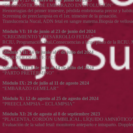
“DIAGNÓSTICO DE EMBARAZO EN EVOLUCIÓN”
Hemorragias del primer trimestre, pérdida embrionaria precoz y habit
Screening de preeclampsia en el 1er. trimestre de la gestación.
Translucencia Nucal, ADN fetal en sangre materna.Biopsia de vellosida
Módulo VI: 10 de junio al 23 de junio del 2024
“CRECIMIENTO Y DESARROLLO FETAL”
RCIU, Programación fetal,Consecuencias a largo plazo de la RCIU. 
Módulo VII: 24 de junio al 7 de julio del 2024
“CARDIOLOGÍA FETAL”
Módulo VIII: 8 de julio al 14 de julio del 2024
“PARTO PRETÉRMINO”
Módulo IX: 29 de julio al 11 de agosto 2024
“EMBARAZO GEMELAR”
Módulo X: 12 de agosto al 25 de agosto del 2024
“PREECLAMPSIA – ECLAMPSIA”
Módulo XI: 26 de agosto al 8 de septiembre 2023
“PLACENTA, CORDÓN UMBILICAL, LÍQUIDO AMNIÓTICO
Evaluación de la salud fetal: monitoreo anteparto e intraparto. Doppler