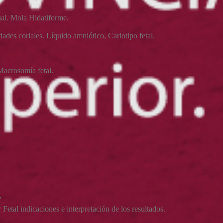
ual. Mola Hidatiforme.
des coriales. Líquido amniótico, Cariotipo fetal.
Macrosomía fetal.
”
 Fetal indicaciones e interpretación de los resultados.