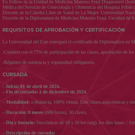
Ex Fellow de la Unidad de Medicina Materno Fetal Diagnomed (Instit
Médica del Servicio de Ginecología y Obstetricia del Hospital Públi
Docente de la Cátedra Libre de Salud de La Mujer. Universidad Nacio
Docente de la Diplomatura de Medicina Materno Fetal. Facultad de 
REQUISITOS DE APROBACIÓN Y CERTIFICACIÓN
La Universidad del Este entregará el certificado de Diplomado/a en M
-Cuenten con el 75% de participación de las clases, aprobación de lo
-Régimen de asistencia y regularidad obligatorio.
CURSADA
– Inicia: 01 de abril de 2024.
– Fin de cursada: 2 de diciembre de 2024.
– M
odalidad:
a distancia, 100% virtual. Con clases asincrónicas y si
– Duración: 8 meses
(600 horas), 30 clases.
– Día y horario
:
Sincrónicas de 18 a 20 hrs (arg). los días lunes. | At
– Descripción de cursada: