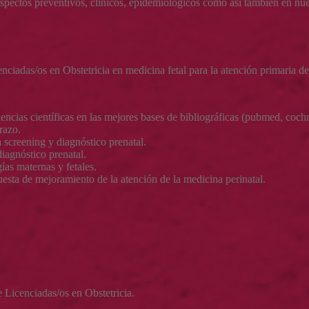
aspectos preventivos, clínicos, epidemiológicos como así también en nu
nciadas/os en Obstetricia en medicina fetal para la atención primaria de
dencias científicas en las mejores bases de bibliográficas (pubmed, cochra
razo.
 screening y diagnóstico prenatal.
diagnóstico prenatal.
ías maternas y fetales.
esta de mejoramiento de la atención de la medicina perinatal.
 Licenciadas/os en Obstetricia.