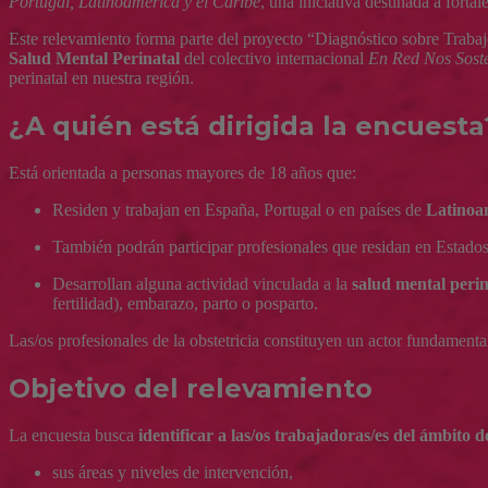
Portugal, Latinoamérica y el Caribe
, una iniciativa destinada a forta
Este relevamiento forma parte del proyecto “Diagnóstico sobre Traba
Salud Mental Perinatal
del colectivo internacional
En Red Nos Sost
perinatal en nuestra región.
¿A quién está dirigida la encuesta
Está orientada a personas mayores de 18 años que:
Residen y trabajan en España, Portugal o en países de
Latinoa
También podrán participar profesionales que residan en Estado
Desarrollan alguna actividad vinculada a la
salud mental perin
fertilidad), embarazo, parto o posparto.
Las/os profesionales de la obstetricia constituyen un actor fundament
Objetivo del relevamiento
La encuesta busca
identificar a las/os trabajadoras/es del ámbito d
sus áreas y niveles de intervención,