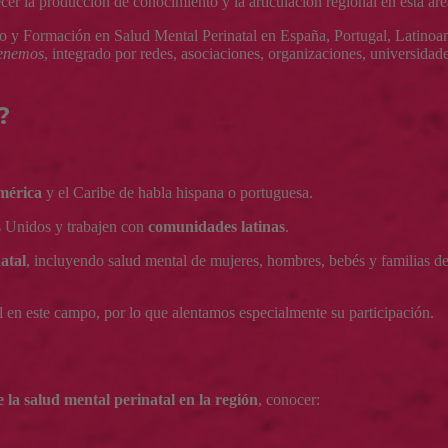
lecer la producción de conocimiento y la articulación regional en esta áre
jo y Formación en Salud Mental Perinatal en España, Portugal, Latinoa
enemos
, integrado por redes, asociaciones, organizaciones, universidad
?
mérica
y el Caribe de habla hispana o portuguesa.
s Unidos y trabajen con
comunidades latinas
.
atal
, incluyendo salud mental de mujeres, hombres, bebés y familias de
al en este campo, por lo que alentamos especialmente su participación.
e la salud mental perinatal en la región
, conocer: