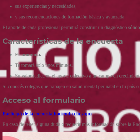
sus experiencias y necesidades,
y sus recomendaciones de formación básica y avanzada.
El aporte de cada profesional permitirá construir un diagnóstico sólido 
Características de la encuesta
Es anónima.
Te tomará solo unos minutos.
Su valor radica en el aporte colectivo a un campo en crecimient
Si conocés colegas que trabajen en salud mental perinatal en tu país o 
Acceso al formulario
Participá de la encuesta haciendo clic aquí
En caso de tener alguna duda o requerir más información sobre la Encu