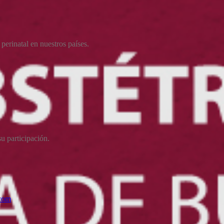
 perinatal en nuestros países.
su participación.
com