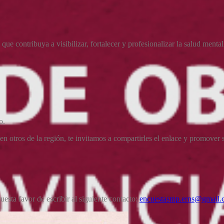
que contribuya a visibilizar, fortalecer y profesionalizar la salud mental
o.
en otros de la región, te invitamos a compartirles el enlace y promover 
esta favor de escribir al siguiente contacto:
encuestasmp.erns@gmail.