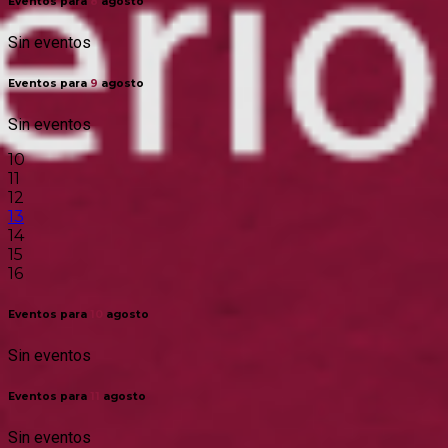
Eventos para
8
agosto
Sin eventos
Eventos para
9
agosto
Sin eventos
10
11
12
13
14
15
16
Eventos para
10
agosto
Sin eventos
Eventos para
11
agosto
Sin eventos