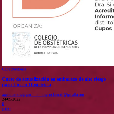
Capacitaciones
Curso de actualización en embarazo de alto riesgo
para Lic. en Obstetricia
agenciamots@gmail.com agenciamots@gmail.com
-
24/05/2022
0
julio