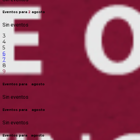
Eventos para
2
agosto
Sin eventos
3
4
5
6
7
8
9
Eventos para
3
agosto
Sin eventos
Eventos para
4
agosto
Sin eventos
Eventos para
5
agosto