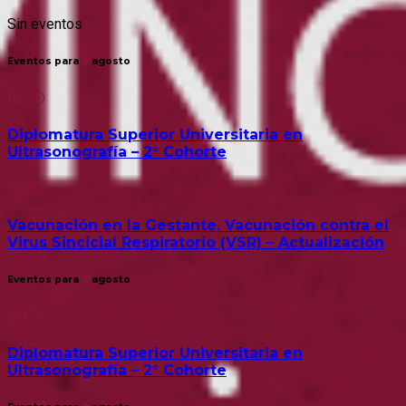
Sin eventos
Eventos para
6
agosto
18:00
Diplomatura Superior Universitaria en
Ultrasonografía – 2° Cohorte
19:00
Vacunación en la Gestante. Vacunación contra el
Virus Sincicial Respiratorio (VSR) – Actualización
Eventos para
7
agosto
00:00
Diplomatura Superior Universitaria en
Ultrasonografía – 2° Cohorte