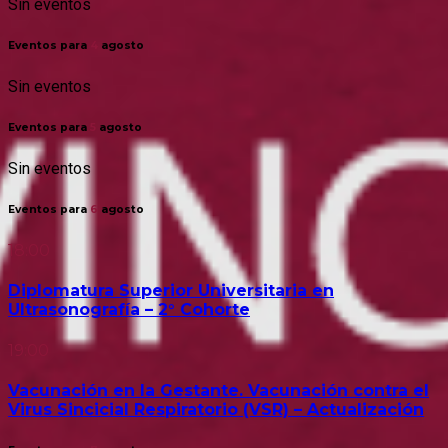
Sin eventos
Eventos para
4
agosto
Sin eventos
Eventos para
5
agosto
Sin eventos
Eventos para
6
agosto
18:00
Diplomatura Superior Universitaria en
Ultrasonografía – 2° Cohorte
19:00
Vacunación en la Gestante. Vacunación contra el
Virus Sincicial Respiratorio (VSR) – Actualización