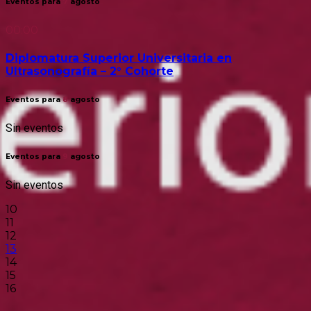
Eventos para
7
agosto
00:00
Diplomatura Superior Universitaria en
Ultrasonografía – 2° Cohorte
Eventos para
8
agosto
Sin eventos
Eventos para
9
agosto
Sin eventos
10
11
12
13
14
15
16