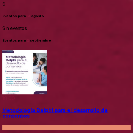
6
Eventos para
31
agosto
Sin eventos
Eventos para
2
septiembre
18:00
Metodología Delphi para el desarrollo de
consensos