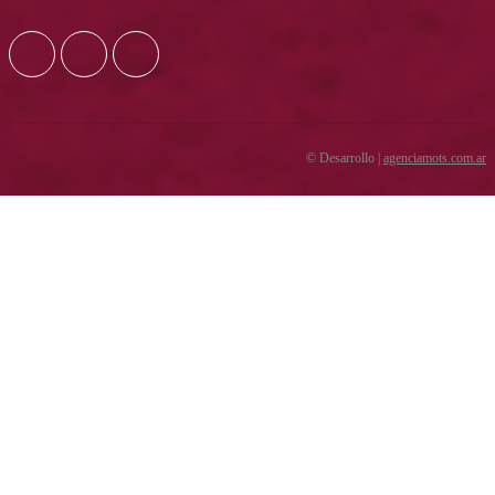
© Desarrollo |
agenciamots.com.ar