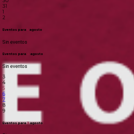
30
31
1
2
Eventos para
1
agosto
Sin eventos
Eventos para
2
agosto
Sin eventos
3
4
5
6
7
8
9
Eventos para
3
agosto