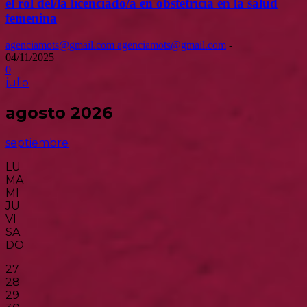
el rol del/la licenciado/a en obstetricia en la salud
femenina
agenciamots@gmail.com agenciamots@gmail.com
-
04/11/2025
0
julio
agosto 2026
septiembre
LU
MA
MI
JU
VI
SA
DO
27
28
29