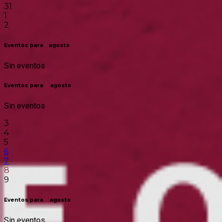
31
1
2
Eventos para
1
agosto
Sin eventos
Eventos para
2
agosto
Sin eventos
3
4
5
6
7
8
9
Eventos para
3
agosto
Sin eventos