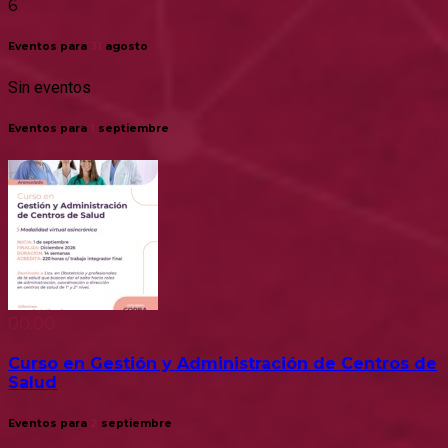
6
Eventos para
31
agosto
Sin eventos
Eventos para
1
septiembre
00:00
Curso en Gestión y Administración de Centros de
Salud
Eventos para
2
septiembre