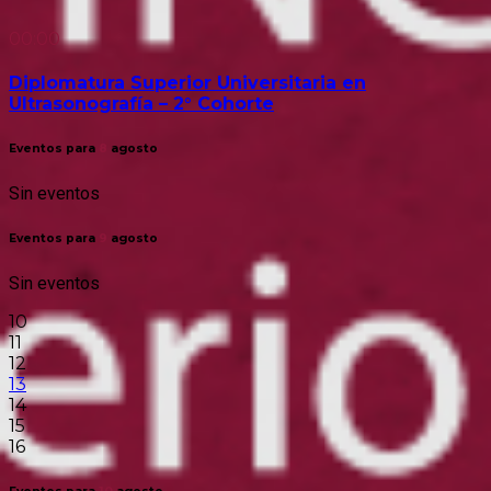
00:00
Diplomatura Superior Universitaria en
Ultrasonografía – 2° Cohorte
Eventos para
8
agosto
Sin eventos
Eventos para
9
agosto
Sin eventos
10
11
12
13
14
15
16