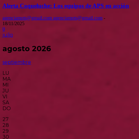
Alerta Coqueluche: Los equipos de APS en acción
agenciamots@gmail.com agenciamots@gmail.com
-
18/11/2025
0
julio
agosto 2026
septiembre
LU
MA
MI
JU
VI
SA
DO
27
28
29
30