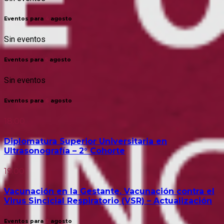
Eventos para
4
agosto
Sin eventos
Eventos para
5
agosto
Sin eventos
Eventos para
6
agosto
18:00
Diplomatura Superior Universitaria en
Ultrasonografía – 2° Cohorte
19:00
Vacunación en la Gestante. Vacunación contra el
Virus Sincicial Respiratorio (VSR) – Actualización
Eventos para
7
agosto