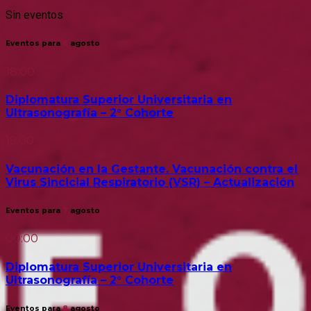
Sin eventos
Eventos para
6
agosto
18:00
Diplomatura Superior Universitaria en
Ultrasonografía – 2° Cohorte
19:00
Vacunación en la Gestante. Vacunación contra el
Virus Sincicial Respiratorio (VSR) – Actualización
Eventos para
7
agosto
00:00
Diplomatura Superior Universitaria en
Ultrasonografía – 2° Cohorte
Eventos para
8
agosto