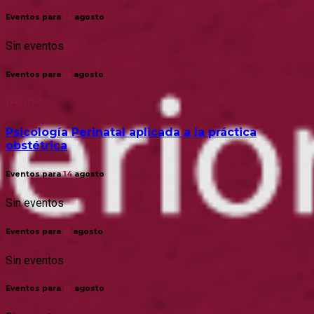
Eventos para
12
agosto
Sin eventos
Eventos para
13
agosto
18:00
Psicología Perinatal aplicada a la práctica
obstétrica
Eventos para
14
agosto
Sin eventos
Eventos para
15
agosto
Sin eventos
Eventos para
16
agosto