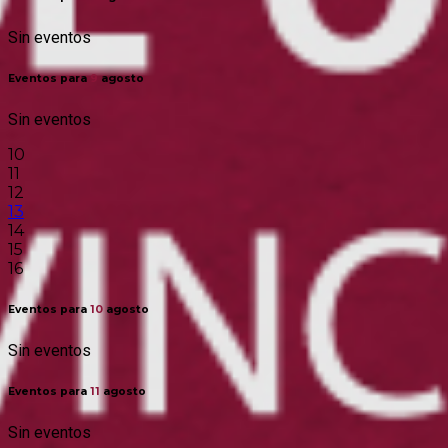
Sin eventos
Eventos para
9
agosto
Sin eventos
10
11
12
13
14
15
16
Eventos para
10
agosto
Sin eventos
Eventos para
11
agosto
Sin eventos