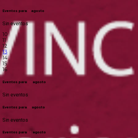
Eventos para
9
agosto
Sin eventos
10
11
12
13
14
15
16
Eventos para
10
agosto
Sin eventos
Eventos para
11
agosto
Sin eventos
Eventos para
12
agosto