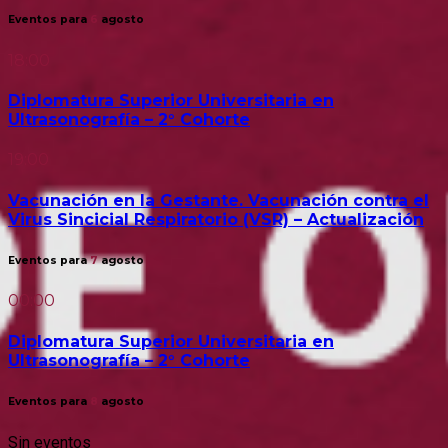
Eventos para
6
agosto
18:00
Diplomatura Superior Universitaria en
Ultrasonografía – 2° Cohorte
19:00
Vacunación en la Gestante. Vacunación contra el
Virus Sincicial Respiratorio (VSR) – Actualización
Eventos para
7
agosto
00:00
Diplomatura Superior Universitaria en
Ultrasonografía – 2° Cohorte
Eventos para
8
agosto
Sin eventos