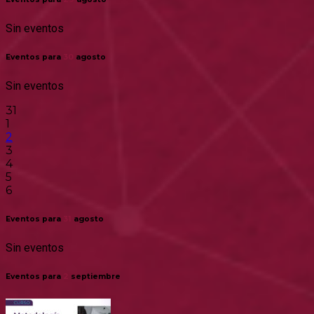
Sin eventos
Eventos para
30
agosto
Sin eventos
31
1
2
3
4
5
6
Eventos para
31
agosto
Sin eventos
Eventos para
2
septiembre