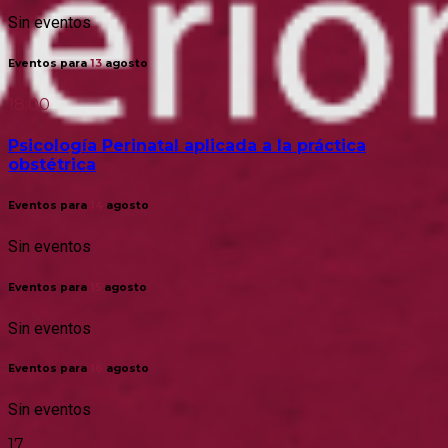
Sin eventos
Eventos para
13
agosto
18:00
Psicología Perinatal aplicada a la práctica
obstétrica
Eventos para
14
agosto
Sin eventos
Eventos para
15
agosto
Sin eventos
Eventos para
16
agosto
Sin eventos
17