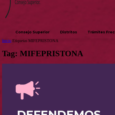
Consejo Superior
Distritos
Trámites Fre
Inicio
Etiquetas
MIFEPRISTONA
Tag: MIFEPRISTONA