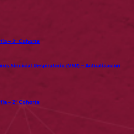
fía – 2° Cohorte
us Sincicial Respiratorio (VSR) – Actualización
fía – 2° Cohorte