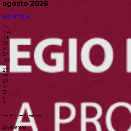
agosto 2026
septiembre
LU
MA
MI
JU
VI
SA
DO
27
28
29
30
31
1
2
Eventos para
1
agosto
Sin eventos