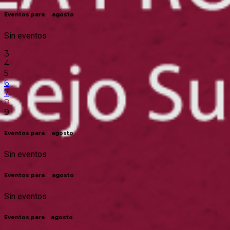
Eventos para
2
agosto
Sin eventos
3
4
5
6
7
8
9
Eventos para
3
agosto
Sin eventos
Eventos para
4
agosto
Sin eventos
Eventos para
5
agosto