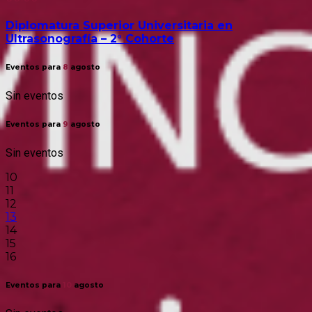
Diplomatura Superior Universitaria en
Ultrasonografía – 2° Cohorte
Eventos para
8
agosto
Sin eventos
Eventos para
9
agosto
Sin eventos
10
11
12
13
14
15
16
Eventos para
10
agosto