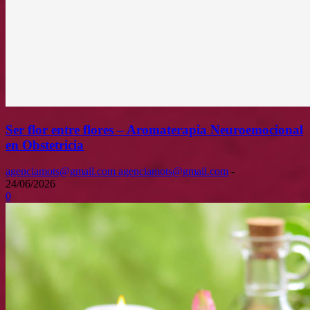
Ser flor entre flores – Aromaterapia Neuroemocional
en Obstetricia
agenciamots@gmail.com agenciamots@gmail.com
-
24/06/2026
0