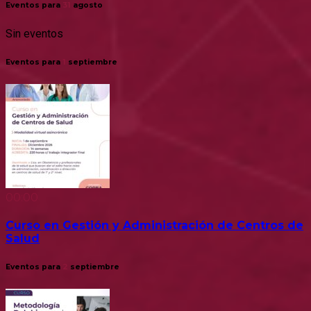
Eventos para
31
agosto
Sin eventos
Eventos para
1
septiembre
00:00
Curso en Gestión y Administración de Centros de
Salud
Eventos para
2
septiembre