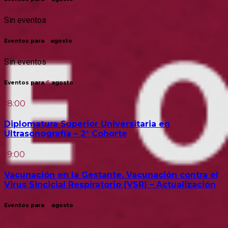
Sin eventos
Eventos para
5
agosto
Sin eventos
Eventos para
6
agosto
18:00
Diplomatura Superior Universitaria en
Ultrasonografía – 2° Cohorte
19:00
Vacunación en la Gestante. Vacunación contra el
Virus Sincicial Respiratorio (VSR) – Actualización
Eventos para
7
agosto
00:00