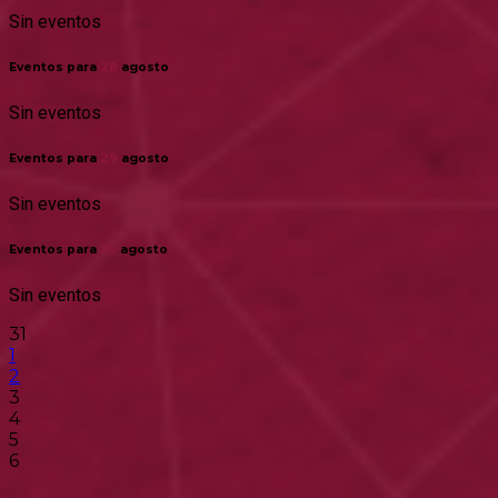
Sin eventos
Eventos para
28
agosto
Sin eventos
Eventos para
29
agosto
Sin eventos
Eventos para
30
agosto
Sin eventos
31
1
2
3
4
5
6