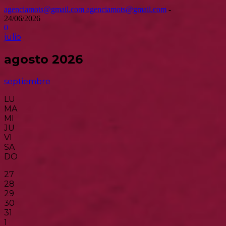
agenciamots@gmail.com agenciamots@gmail.com
-
24/06/2026
0
julio
agosto 2026
septiembre
LU
MA
MI
JU
VI
SA
DO
27
28
29
30
31
1