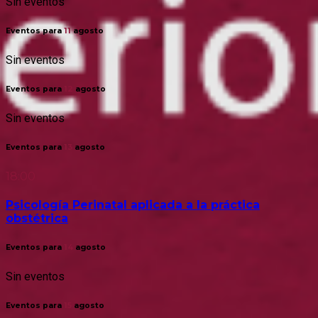
Sin eventos
Eventos para
11
agosto
Sin eventos
Eventos para
12
agosto
Sin eventos
Eventos para
13
agosto
18:00
Psicología Perinatal aplicada a la práctica
obstétrica
Eventos para
14
agosto
Sin eventos
Eventos para
15
agosto