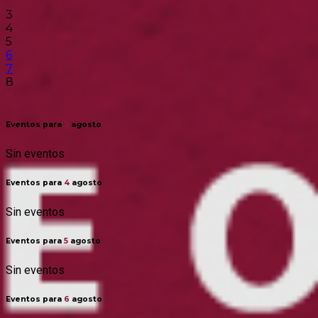
3
4
5
6
7
8
9
Eventos para
3
agosto
Sin eventos
Eventos para
4
agosto
Sin eventos
Eventos para
5
agosto
Sin eventos
Eventos para
6
agosto