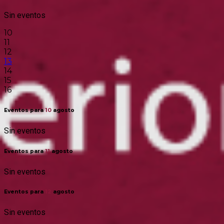
Sin eventos
10
11
12
13
14
15
16
Eventos para
10
agosto
Sin eventos
Eventos para
11
agosto
Sin eventos
Eventos para
12
agosto
Sin eventos