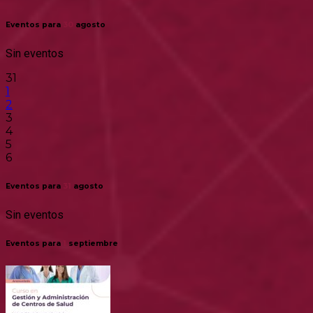
Eventos para
30
agosto
Sin eventos
31
1
2
3
4
5
6
Eventos para
31
agosto
Sin eventos
Eventos para
1
septiembre