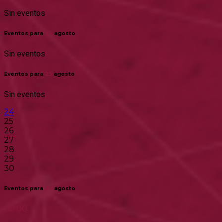
Sin eventos
Eventos para
22
agosto
Sin eventos
Eventos para
23
agosto
Sin eventos
24
25
26
27
28
29
30
Eventos para
24
agosto
00:00