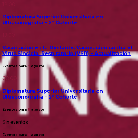
18:00
Diplomatura Superior Universitaria en
Ultrasonografía – 2° Cohorte
19:00
Vacunación en la Gestante. Vacunación contra el
Virus Sincicial Respiratorio (VSR) – Actualización
Eventos para
7
agosto
00:00
Diplomatura Superior Universitaria en
Ultrasonografía – 2° Cohorte
Eventos para
8
agosto
Sin eventos
Eventos para
9
agosto