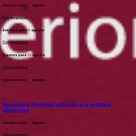
Eventos para
10
agosto
Sin eventos
Eventos para
11
agosto
Sin eventos
Eventos para
12
agosto
Sin eventos
Eventos para
13
agosto
18:00
Psicología Perinatal aplicada a la práctica
obstétrica
Eventos para
14
agosto
Sin eventos