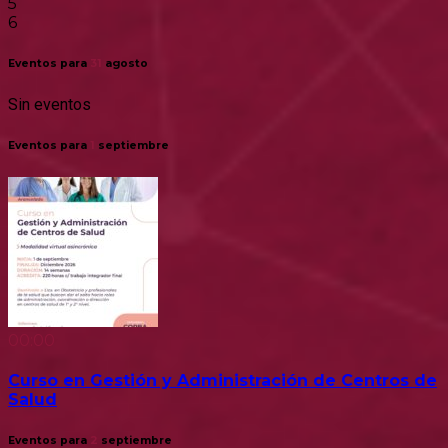
5
6
Eventos para
31
agosto
Sin eventos
Eventos para
1
septiembre
00:00
Curso en Gestión y Administración de Centros de
Salud
Eventos para
2
septiembre