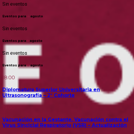
Sin eventos
Eventos para
4
agosto
Sin eventos
Eventos para
5
agosto
Sin eventos
Eventos para
6
agosto
18:00
Diplomatura Superior Universitaria en
Ultrasonografía – 2° Cohorte
19:00
Vacunación en la Gestante. Vacunación contra el
Virus Sincicial Respiratorio (VSR) – Actualización