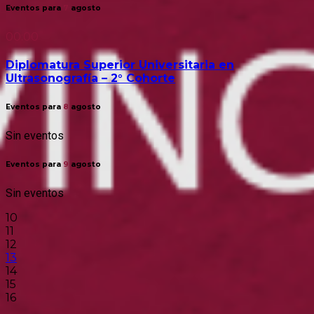
Eventos para
7
agosto
00:00
Diplomatura Superior Universitaria en
Ultrasonografía – 2° Cohorte
Eventos para
8
agosto
Sin eventos
Eventos para
9
agosto
Sin eventos
10
11
12
13
14
15
16