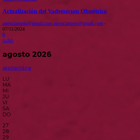
Actualización del Vademécum Obstétrico
agenciamots@gmail.com agenciamots@gmail.com
-
07/11/2024
0
julio
agosto 2026
septiembre
LU
MA
MI
JU
VI
SA
DO
27
28
29