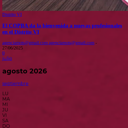
Distrito VI
El COPBA da la bienvenida a nuevas profesionales
en el Distrito VI
agenciamots@gmail.com agenciamots@gmail.com
-
27/06/2025
0
julio
agosto 2026
septiembre
LU
MA
MI
JU
VI
SA
DO