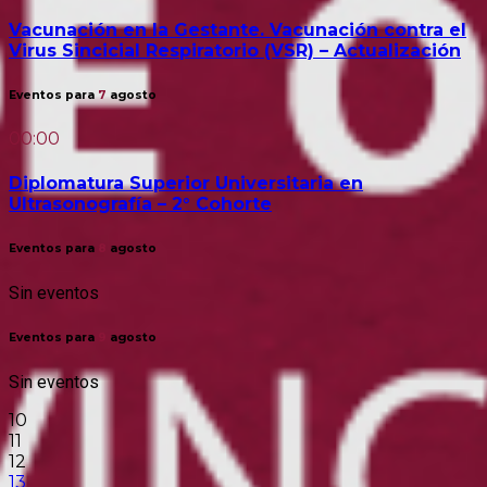
Vacunación en la Gestante. Vacunación contra el
Virus Sincicial Respiratorio (VSR) – Actualización
Eventos para
7
agosto
00:00
Diplomatura Superior Universitaria en
Ultrasonografía – 2° Cohorte
Eventos para
8
agosto
Sin eventos
Eventos para
9
agosto
Sin eventos
10
11
12
13