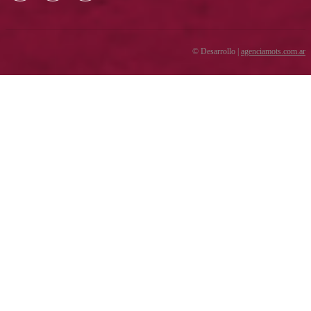
© Desarrollo |
agenciamots.com.ar