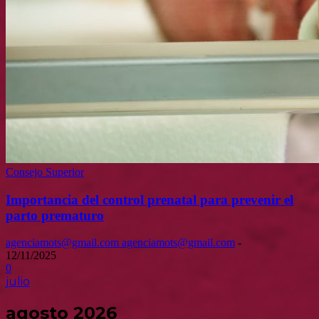
Consejo Superior
Importancia del control prenatal para prevenir el
parto prematuro
agenciamots@gmail.com agenciamots@gmail.com
-
12/11/2025
0
julio
agosto 2026