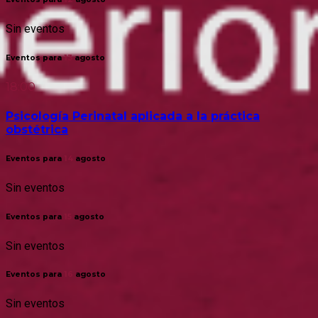
Sin eventos
Eventos para
13
agosto
18:00
Psicología Perinatal aplicada a la práctica
obstétrica
Eventos para
14
agosto
Sin eventos
Eventos para
15
agosto
Sin eventos
Eventos para
16
agosto
Sin eventos