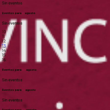
Sin eventos
Eventos para
9
agosto
Sin eventos
10
11
12
13
14
15
16
Eventos para
10
agosto
Sin eventos
Eventos para
11
agosto
Sin eventos
Eventos para
12
agosto