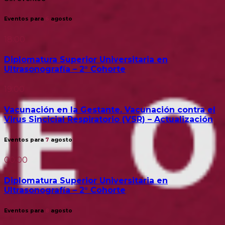
Eventos para
6
agosto
18:00
Diplomatura Superior Universitaria en
Ultrasonografía – 2° Cohorte
19:00
Vacunación en la Gestante. Vacunación contra el
Virus Sincicial Respiratorio (VSR) – Actualización
Eventos para
7
agosto
00:00
Diplomatura Superior Universitaria en
Ultrasonografía – 2° Cohorte
Eventos para
8
agosto