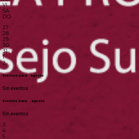
VI
SA
DO
27
28
29
30
31
1
2
Eventos para
1
agosto
Sin eventos
Eventos para
2
agosto
Sin eventos
3
4
5