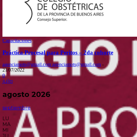
Capacitaciones
Práctica Procesal para Peritos – 2da cohorte
agenciamots@gmail.com agenciamots@gmail.com
-
21/07/2022
0
julio
agosto 2026
septiembre
LU
MA
MI
JU