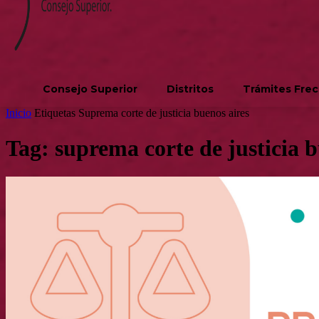
Consejo Superior
Distritos
Trámites Fre
Inicio
Etiquetas
Suprema corte de justicia buenos aires
Tag: suprema corte de justicia b