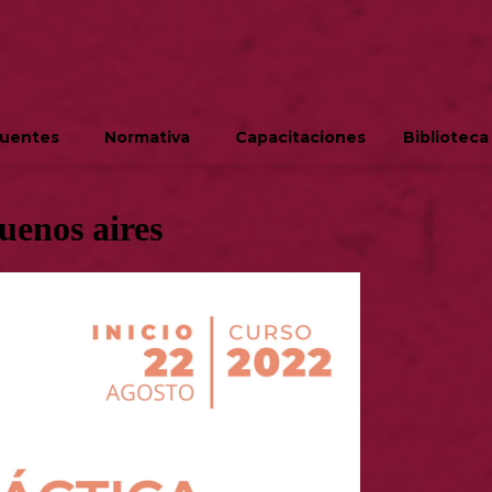
cuentes
Normativa
Capacitaciones
Biblioteca
uenos aires