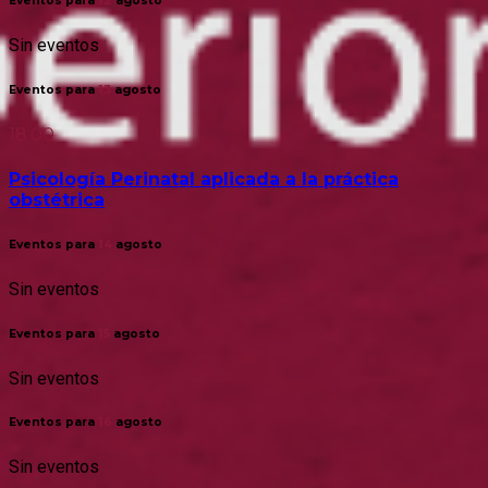
Eventos para
12
agosto
Sin eventos
Eventos para
13
agosto
18:00
Psicología Perinatal aplicada a la práctica
obstétrica
Eventos para
14
agosto
Sin eventos
Eventos para
15
agosto
Sin eventos
Eventos para
16
agosto
Sin eventos