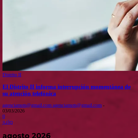
Distrito II
El Distrito II informa interrupción momentánea de
su atención telefónica
agenciamots@gmail.com agenciamots@gmail.com
-
03/03/2026
0
julio
agosto 2026