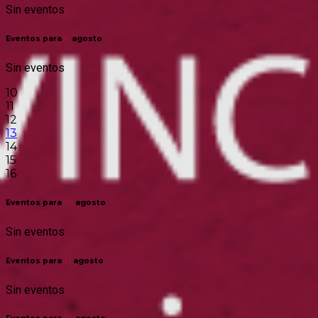
Sin eventos
Eventos para
9
agosto
Sin eventos
10
11
12
13
14
15
16
Eventos para
10
agosto
Sin eventos
Eventos para
11
agosto
Sin eventos