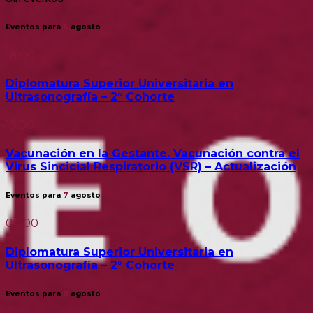
Eventos para
6
agosto
18:00
Diplomatura Superior Universitaria en
Ultrasonografía – 2° Cohorte
19:00
Vacunación en la Gestante. Vacunación contra el
Virus Sincicial Respiratorio (VSR) – Actualización
Eventos para
7
agosto
00:00
Diplomatura Superior Universitaria en
Ultrasonografía – 2° Cohorte
Eventos para
8
agosto