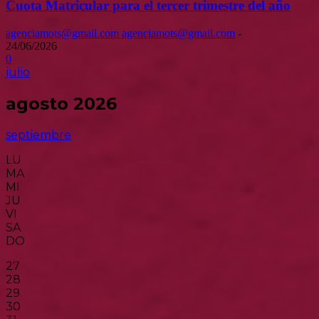
Cuota Matricular para el tercer trimestre del año
agenciamots@gmail.com agenciamots@gmail.com
-
24/06/2026
0
julio
agosto 2026
septiembre
LU
MA
MI
JU
VI
SA
DO
27
28
29
30