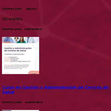
Eventos para
31
agosto
Sin eventos
Eventos para
1
septiembre
00:00
Curso en Gestión y Administración de Centros de
Salud
Eventos para
2
septiembre