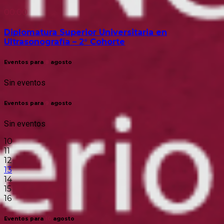
00:00
Diplomatura Superior Universitaria en
Ultrasonografía – 2° Cohorte
Eventos para
8
agosto
Sin eventos
Eventos para
9
agosto
Sin eventos
10
11
12
13
14
15
16
Eventos para
10
agosto