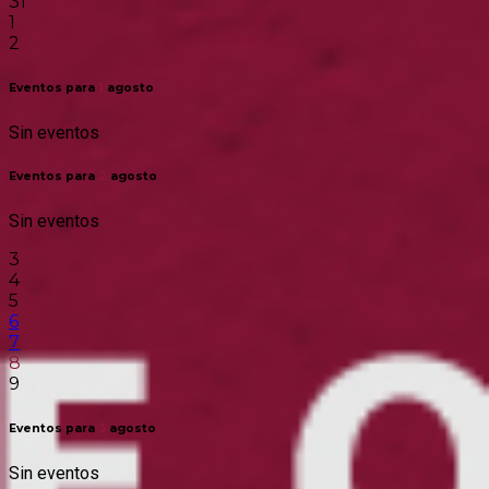
31
1
2
Eventos para
1
agosto
Sin eventos
Eventos para
2
agosto
Sin eventos
3
4
5
6
7
8
9
Eventos para
3
agosto
Sin eventos