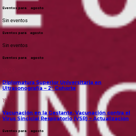
Eventos para
4
agosto
Sin eventos
Eventos para
5
agosto
Sin eventos
Eventos para
6
agosto
18:00
Diplomatura Superior Universitaria en
Ultrasonografía – 2° Cohorte
19:00
Vacunación en la Gestante. Vacunación contra el
Virus Sincicial Respiratorio (VSR) – Actualización
Eventos para
7
agosto