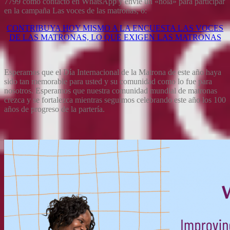
7799 como contacto en WhatsApp y envíe un «hola» para participar
en la campaña Las voces de las matronas, o:
CONTRIBUYA HOY MISMO A LA ENCUESTA LAS VOCES
DE LAS MATRONAS, LO QUE EXIGEN LAS MATRONAS
Esperamos que el Día Internacional de la Matrona de este año haya
sido tan memorable para usted y su comunidad como lo fue para
nosotros. Esperamos que nuestra comunidad mundial de matronas
crezca y se fortalezca mientras seguimos celebrando este año los 100
años de progreso de la partería.