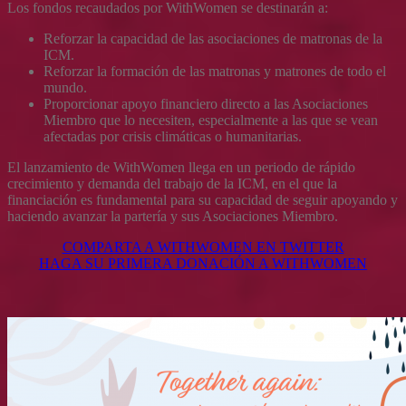
Los fondos recaudados por WithWomen se destinarán a:
Reforzar la capacidad de las asociaciones de matronas de la
ICM.
Reforzar la formación de las matronas y matrones de todo el
mundo.
Proporcionar apoyo financiero directo a las Asociaciones
Miembro que lo necesiten, especialmente a las que se vean
afectadas por crisis climáticas o humanitarias.
El lanzamiento de WithWomen llega en un periodo de rápido
crecimiento y demanda del trabajo de la ICM, en el que la
financiación es fundamental para su capacidad de seguir apoyando y
haciendo avanzar la partería y sus Asociaciones Miembro.
COMPARTA A WITHWOMEN EN TWITTER
HAGA SU PRIMERA DONACIÓN A WITHWOMEN