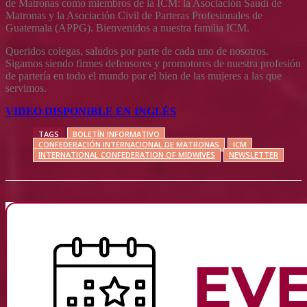
de Matronas como miembros de la ICM: la Asociación Saudí de
Matronas y la Asociación Civil de Parteras Profesionales de
Guatemala (APPG). Bienvenidos a nuestra familia ICM.
Queridos colegas, saludos por parte de cada uno de nosotros.
Sigamos siendo firmes defensores y promotores de nuestra profesión
de partería en todo el mundo por el bien de las mujeres a las que
servimos.
VIDEO DISPONIBLE EN INGLÉS
TAGS
BOLETÍN INFORMATIVO
CONFEDERACIÓN INTERNACIONAL DE MATRONAS
ICM
INTERNATIONAL CONFEDERATION OF MIDWIVES
NEWSLETTER