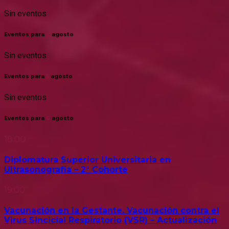
Sin eventos
Eventos para
4
agosto
Sin eventos
Eventos para
5
agosto
Sin eventos
Eventos para
6
agosto
18:00
Diplomatura Superior Universitaria en
Ultrasonografía – 2° Cohorte
19:00
Vacunación en la Gestante. Vacunación contra el
Virus Sincicial Respiratorio (VSR) – Actualización