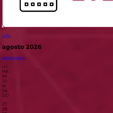
julio
agosto 2026
septiembre
LU
MA
MI
JU
VI
SA
DO
27
28