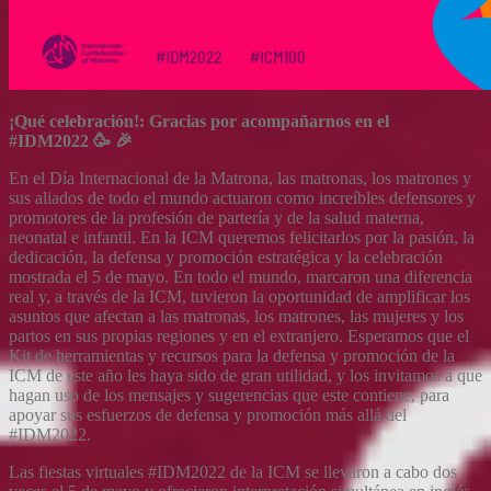
¡Qué celebración!: Gracias por acompañarnos en el
#IDM2022
🥳 🎉
En el Día Internacional de la Matrona, las matronas, los matrones y
sus aliados de todo el mundo actuaron como increíbles defensores y
promotores de la profesión de partería y de la salud materna,
neonatal e infantil. En la ICM queremos felicitarlos por la pasión, la
dedicación, la defensa y promoción estratégica y la celebración
mostrada el 5 de mayo. En todo el mundo, marcaron una diferencia
real y, a través de la ICM, tuvieron la oportunidad de amplificar los
asuntos que afectan a las matronas, los matrones, las mujeres y los
partos en sus propias regiones y en el extranjero. Esperamos que el
Kit de herramientas y recursos para la defensa y promoción de la
ICM de este año les haya sido de gran utilidad, y los invitamos a que
hagan uso de los mensajes y sugerencias que este contiene, para
apoyar sus esfuerzos de defensa y promoción más allá del
#IDM2022.
Las fiestas virtuales #IDM2022 de la ICM se llevaron a cabo dos