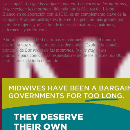
La campaña
Lo que las mujeres quieren:
Las voces de las matronas,
lo que exigen las matronas
, liderada por la Alianza del Listón
Blanco en colaboración con la ICM, es un complemento clave de la
campaña #LoQueLasMujeresQuieren. La petición más grande por
parte de mujeres y niñas fue de tener más matronas, matrones,
enfermeras y enfermeros.
Ahora, más de 56.000 matronas y matrones de todo el mundo
alzaron la voz y compartieron sus demandas. Explore la pantalla
principal de
Las voces de las matronas, lo que exigen las
matronas
para conocer las respuestas reales de los más de 56.000
participantes de todo el mundo.