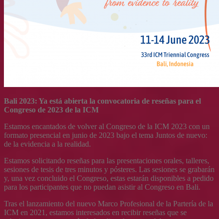
Bali 2023: Ya está abierta la convocatoria de reseñas para el
Congreso de 2023 de la ICM
Estamos encantados de volver al Congreso de la ICM 2023 con un
formato presencial en junio de 2023 bajo el tema Juntos de nuevo:
de la evidencia a la realidad.
Estamos solicitando reseñas para las presentaciones orales, talleres,
sesiones de tesis de tres minutos y pósteres. Las sesiones se grabarán
y, una vez concluido el Congreso, estas estarán disponibles a pedido
para los participantes que no puedan asistir al Congreso en Bali.
Tras el lanzamiento del nuevo Marco Profesional de la Partería de la
ICM en 2021, estamos interesados en recibir reseñas que se