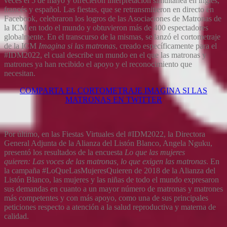
veces el 5 de mayo y ofrecieron interpretación simultánea en inglés,
francés y español. Las fiestas, que se retransmitieron en directo en
Facebook, celebraron los logros de las Asociaciones de Matronas de
la ICM en todo el mundo y obtuvieron más de 400 espectadores
globalmente. En el transcurso de la mismas, se lanzó el cortometraje
de la ICM
Imagina si las matronas
, creado específicamente para el
#IDM2022, el cual describe un mundo en el que las matronas y
matrones ya han recibido el apoyo y el reconocimiento que
necesitan.
COMPARTA EL CORTOMETRAJE IMAGINA SI LAS
MATRONAS EN TWITTER
Por último, en las Fiestas Virtuales del #IDM2022, la Directora
General Adjunta de la Alianza del Listón Blanco, Angela Nguku,
presentó los resultados de la encuesta
Lo que las mujeres
quieren:
Las voces de las matronas, lo que exigen las matronas
. En
la campaña #LoQueLasMujeresQuieren de 2018 de la Alianza del
Listón Blanco, las mujeres y las niñas de todo el mundo expresaron
sus demandas en cuanto a un mayor número de matronas y matrones
más competentes y con más apoyo, como una de sus principales
peticiones respecto a atención a la salud reproductiva y materna de
calidad.