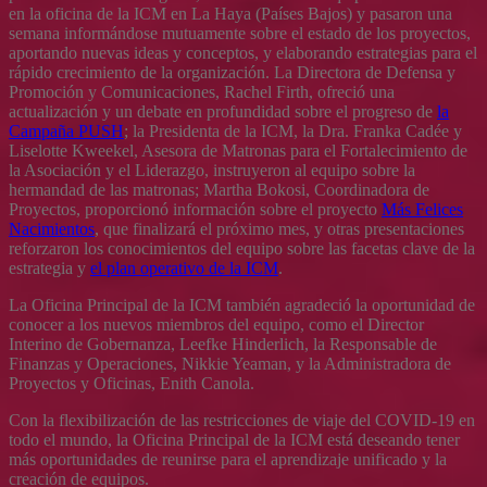
en la oficina de la ICM en La Haya (Países Bajos) y pasaron una
semana informándose mutuamente sobre el estado de los proyectos,
aportando nuevas ideas y conceptos, y elaborando estrategias para el
rápido crecimiento de la organización. La Directora de Defensa y
Promoción y Comunicaciones, Rachel Firth, ofreció una
actualización y un debate en profundidad sobre el progreso de
la
Campaña PUSH
; la Presidenta de la ICM, la Dra. Franka Cadée y
Liselotte Kweekel, Asesora de Matronas para el Fortalecimiento de
la Asociación y el Liderazgo, instruyeron al equipo sobre la
hermandad de las matronas; Martha Bokosi, Coordinadora de
Proyectos, proporcionó información sobre el proyecto
Más Felices
Nacimientos
, que finalizará el próximo mes, y otras presentaciones
reforzaron los conocimientos del equipo sobre las facetas clave de la
estrategia y
el plan operativo de la ICM
.
La Oficina Principal de la ICM también agradeció la oportunidad de
conocer a los nuevos miembros del equipo, como el Director
Interino de Gobernanza, Leefke Hinderlich, la Responsable de
Finanzas y Operaciones, Nikkie Yeaman, y la Administradora de
Proyectos y Oficinas, Enith Canola.
Con la flexibilización de las restricciones de viaje del COVID-19 en
todo el mundo, la Oficina Principal de la ICM está deseando tener
más oportunidades de reunirse para el aprendizaje unificado y la
creación de equipos.