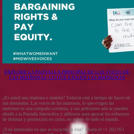
EXPLORE LA PANTALLA PRINCIPAL DE LAS VOCES DE
LAS MATRONAS, LO QUE EXIGEN LAS MATRONAS
¿Es usted una matrona o matrón? Todavía está a tiempo de hacer oír
sus demandas. Las voces de las matronas, lo que exigen las
matronas es una campaña continua, y sus peticiones aún se pueden
añadir a la Pantalla Interactiva y utilizarse para apoyar los esfuerzos
de defensa y promoción en curso, en países de todo el mundo.
¿Está interesado en que se escuche su voz? Añada el +1 202 951