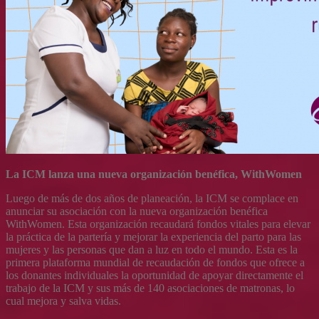
La ICM lanza una nueva organización benéfica, WithWomen
Luego de más de dos años de planeación, la ICM se complace en
anunciar su asociación con la nueva organización benéfica
WithWomen. Esta organización recaudará fondos vitales para elevar
la práctica de la partería y mejorar la experiencia del parto para las
mujeres y las personas que dan a luz en todo el mundo. Esta es la
primera plataforma mundial de recaudación de fondos que ofrece a
los donantes individuales la oportunidad de apoyar directamente el
trabajo de la ICM y sus más de 140 asociaciones de matronas, lo
cual mejora y salva vidas.