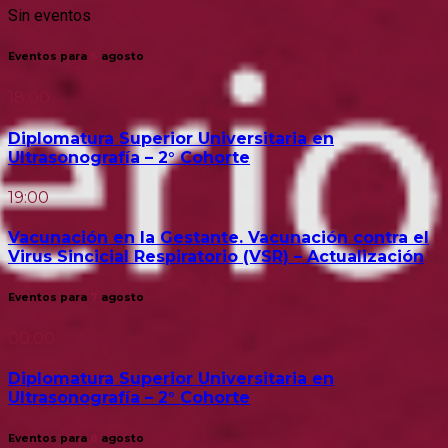
Sin eventos
Eventos para
6
agosto
18:00
Diplomatura Superior Universitaria en
Ultrasonografía – 2° Cohorte
19:00
Vacunación en la Gestante. Vacunación contra el
Virus Sincicial Respiratorio (VSR) – Actualización
Eventos para
7
agosto
00:00
Diplomatura Superior Universitaria en
Ultrasonografía – 2° Cohorte
Eventos para
8
agosto