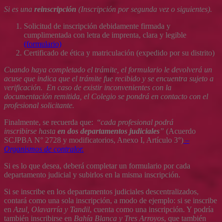
Si es una
reinscripción
(Inscripción por segunda vez o siguientes).
Solicitud de inscripción debidamente firmada y
cumplimentada con letra de imprenta, clara y legible
(formulario)
Certificado de ética y matriculación (expedido por su distrito)
Cuando haya completado el trámite, el formulario le devolverá un
acuse que indica que el trámite fue recibido y se encuentra sujeto a
verificación. En caso de existir inconvenientes con la
documentación remitida, el Colegio se pondrá en contacto con el
profesional solicitante.
Finalmente, se recuerda que: “
cada profesional podrá
inscribirse hasta
en dos departamentos judiciales
”
(Acuerdo
SCJPBA N° 2728 y modificatorios, Anexo I, Artículo 3°)
–
Organismos de contralor.
Si es lo que desea, deberá completar un formulario por cada
departamento judicial y subirlos en la misma inscripción.
Si se inscribe en los departamentos judiciales descentralizados,
contará como una sola inscripción, a modo de ejemplo: si se inscribe
en
Azul, Olavarría y Tandil
, cuenta como una inscripción. Y podría
también inscribirse en
Bahía Blanca y Tres Arroyos
, que también