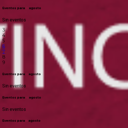
Eventos para
2
agosto
Sin eventos
3
4
5
6
7
8
9
Eventos para
3
agosto
Sin eventos
Eventos para
4
agosto
Sin eventos
Eventos para
5
agosto