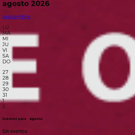
agosto 2026
septiembre
LU
MA
MI
JU
VI
SA
DO
27
28
29
30
31
1
2
Eventos para
1
agosto
Sin eventos