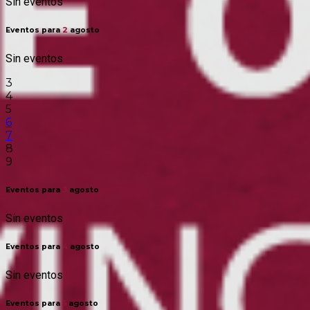
Sin eventos
Eventos para
2
agosto
Sin eventos
3
4
5
6
7
8
9
Eventos para
3
agosto
Sin eventos
Eventos para
4
agosto
Sin eventos
Eventos para
5
agosto