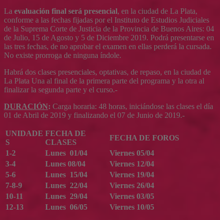
La
evaluación final será presencial
, en la ciudad de La Plata,
conforme a las fechas fijadas por el Instituto de Estudios Judiciales
de la Suprema Corte de Justicia de la Provincia de Buenos Aires: 04
de Julio, 15 de Agosto y 5 de Diciembre 2019. Podrá presentarse en
las tres fechas, de no aprobar el examen en ellas perderá la cursada.
No existe prorroga de ninguna índole.
Habrá dos clases presenciales, optativas, de repaso, en la ciudad de
La Plata Una al final de la primera parte del programa y la otra al
finalizar la segunda parte y el curso.-
DURACIÓN
:
Carga horaria: 48 horas, iniciándose las clases el día
01 de Abril de 2019 y finalizando el 07 de Junio de 2019.-
UNIDADE
FECHA DE
FECHA DE FOROS
S
CLASES
1-2
Lunes 01/04
Viernes 05/04
3-4
Lunes 08/04
Viernes 12/04
5-6
Lunes 15/04
Viernes 19/04
7-8-9
Lunes 22/04
Viernes 26/04
10-11
Lunes 29/04
Viernes 03/05
12-13
Lunes 06/05
Viernes 10/05