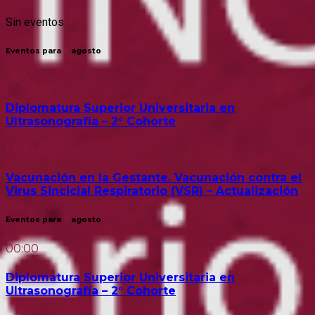
Sin eventos
Eventos para
6
agosto
18:00
Diplomatura Superior Universitaria en
Ultrasonografía – 2° Cohorte
19:00
Vacunación en la Gestante. Vacunación contra el
Virus Sincicial Respiratorio (VSR) – Actualización
Eventos para
7
agosto
00:00
Diplomatura Superior Universitaria en
Ultrasonografía – 2° Cohorte