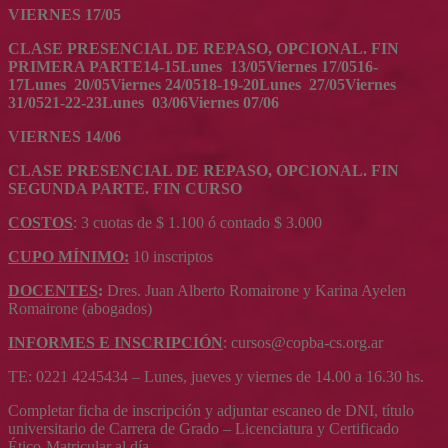
VIERNES
17/05
CLASE PRESENCIAL DE REPASO, OPCIONAL. FIN
PRIMERA PARTE
14-15
Lunes 13/05
Viernes 17/05
16-
17
Lunes 20/05
Viernes 24/05
18-19-20
Lunes 27/05
Viernes
31/05
21-22-23
Lunes 03/06
Viernes 07/06
VIERNES
14/06
CLASE PRESENCIAL DE REPASO, OPCIONAL. FIN
SEGUNDA PARTE. FIN CURSO
COSTOS
: 3 cuotas de $ 1.100 ó contado $ 3.000
CUPO
MÍNIMO
:
10 inscriptos
DOCENTES
:
Dres. Juan Alberto Romairone y Karina Ayelen
Romairone (abogados)
INFORMES E INSCRIPCIÓN
: cursos@copba-cs.org.ar
TE: 0221 4245434 – Lunes, jueves y viernes de 14.00 a 16.30 hs.
Completar ficha de inscripción y adjuntar escaneo de DNI, título
universitario de Carrera de Grado – Licenciatura y Certificado
Ético-Matricular al día.-