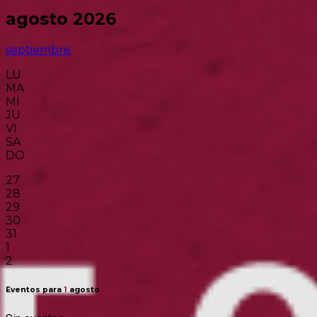
agosto 2026
septiembre
LU
MA
MI
JU
VI
SA
DO
27
28
29
30
31
1
2
Eventos para
1
agosto