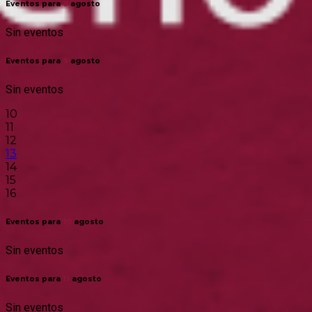
Eventos para
8
agosto
Sin eventos
Eventos para
9
agosto
Sin eventos
10
11
12
13
14
15
16
Eventos para
10
agosto
Sin eventos
Eventos para
11
agosto
Sin eventos