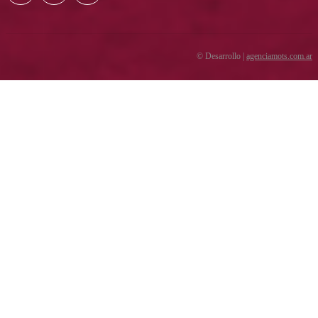
© Desarrollo |
agenciamots.com.ar