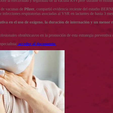
sobre la efectividad y seguridad de la vacuna RSVpreF durante el emba
o de vacunas de
Pfizer
, compartió evidencia reciente del estudio BERNI
r infecciones respiratorias asociadas al VSR en lactantes de hasta 3 mes
ativa en el uso de oxígeno
,
la duración de internación y un menor r
rofesionales obstétricas/os en la promoción de esta estrategia preventiva
pecialista:
acceder al documento