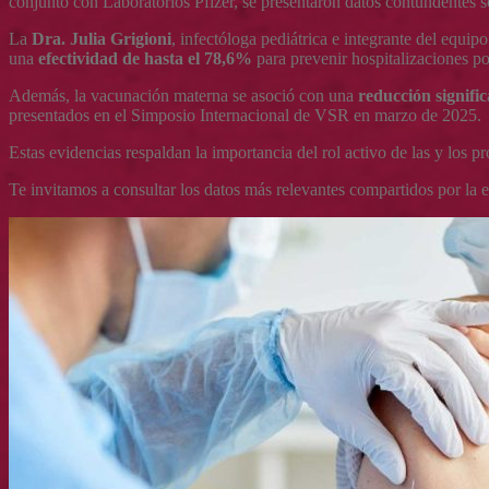
conjunto con Laboratorios Pfizer, se presentaron datos contundentes 
La
Dra. Julia Grigioni
, infectóloga pediátrica e integrante del equip
una
efectividad de hasta el 78,6%
para prevenir hospitalizaciones po
Además, la vacunación materna se asoció con una
reducción signific
presentados en el Simposio Internacional de VSR en marzo de 2025.
Estas evidencias respaldan la importancia del rol activo de las y los p
Te invitamos a consultar los datos más relevantes compartidos por la es