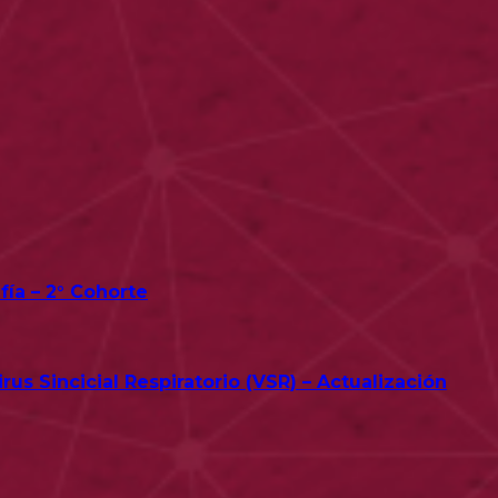
fía – 2° Cohorte
us Sincicial Respiratorio (VSR) – Actualización