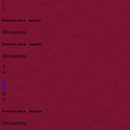
1
2
Eventos para
1
agosto
Sin eventos
Eventos para
2
agosto
Sin eventos
3
4
5
6
7
8
9
Eventos para
3
agosto
Sin eventos