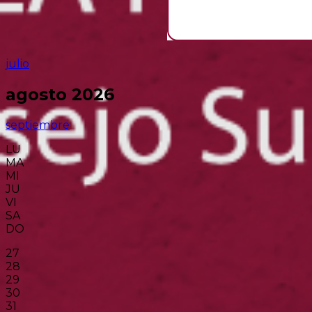
julio
agosto 2026
septiembre
LU
MA
MI
JU
VI
SA
DO
27
28
29
30
31