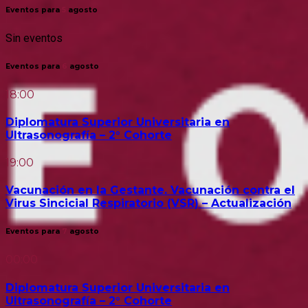
Eventos para
5
agosto
Sin eventos
Eventos para
6
agosto
18:00
Diplomatura Superior Universitaria en
Ultrasonografía – 2° Cohorte
19:00
Vacunación en la Gestante. Vacunación contra el
Virus Sincicial Respiratorio (VSR) – Actualización
Eventos para
7
agosto
00:00
Diplomatura Superior Universitaria en
Ultrasonografía – 2° Cohorte