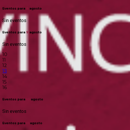
Eventos para
8
agosto
Sin eventos
Eventos para
9
agosto
Sin eventos
10
11
12
13
14
15
16
Eventos para
10
agosto
Sin eventos
Eventos para
11
agosto