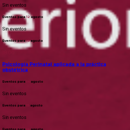
Sin eventos
Eventos para
12
agosto
Sin eventos
Eventos para
13
agosto
18:00
Psicología Perinatal aplicada a la práctica
obstétrica
Eventos para
14
agosto
Sin eventos
Eventos para
15
agosto
Sin eventos
Eventos para
16
agosto