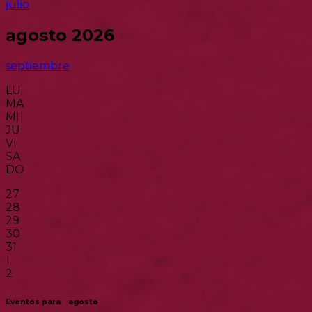
julio
agosto 2026
septiembre
LU
MA
MI
JU
VI
SA
DO
27
28
29
30
31
1
2
Eventos para
1
agosto