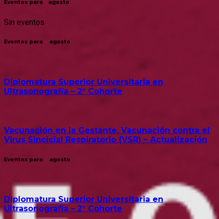
Eventos para
5
agosto
Sin eventos
Eventos para
6
agosto
18:00
Diplomatura Superior Universitaria en
Ultrasonografía – 2° Cohorte
19:00
Vacunación en la Gestante. Vacunación contra el
Virus Sincicial Respiratorio (VSR) – Actualización
Eventos para
7
agosto
00:00
Diplomatura Superior Universitaria en
Ultrasonografía – 2° Cohorte