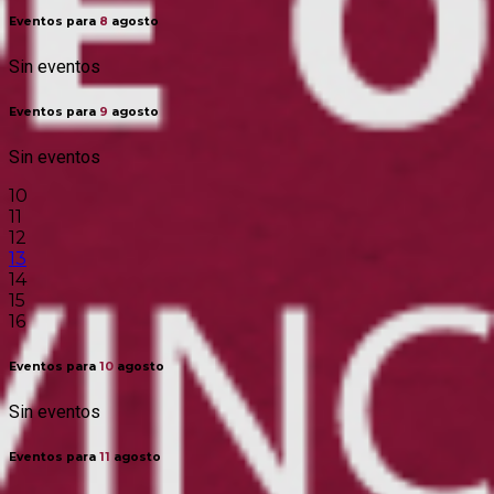
Eventos para
8
agosto
Sin eventos
Eventos para
9
agosto
Sin eventos
10
11
12
13
14
15
16
Eventos para
10
agosto
Sin eventos
Eventos para
11
agosto