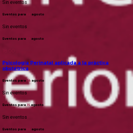
Sin eventos
Eventos para
12
agosto
Sin eventos
Eventos para
13
agosto
18:00
Psicología Perinatal aplicada a la práctica
obstétrica
Eventos para
14
agosto
Sin eventos
Eventos para
15
agosto
Sin eventos
Eventos para
16
agosto