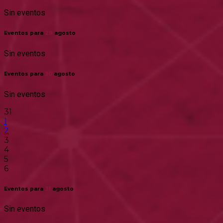
Sin eventos
Eventos para
29
agosto
Sin eventos
Eventos para
30
agosto
Sin eventos
31
1
2
3
4
5
6
Eventos para
31
agosto
Sin eventos