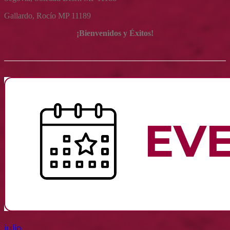
Gallardo, Rocío MP 11189
¡Bienvenidos y Éxitos!
julio