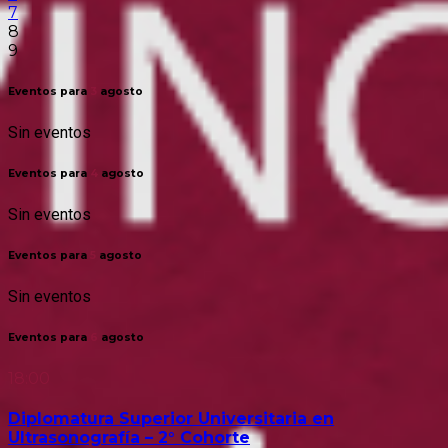
7
8
9
Eventos para
3
agosto
Sin eventos
Eventos para
4
agosto
Sin eventos
Eventos para
5
agosto
Sin eventos
Eventos para
6
agosto
18:00
Diplomatura Superior Universitaria en
Ultrasonografía – 2° Cohorte