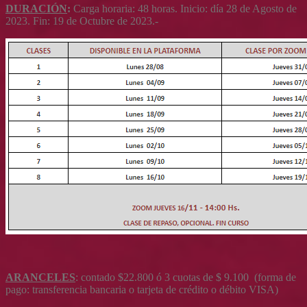
DURACIÓN
:
Carga horaria: 48 horas. Inicio: día 28 de Agosto de
2023. Fin: 19 de Octubre de 2023.-
ARANCELES
: contado $22.800 ó 3 cuotas de $ 9.100 (forma de
pago: transferencia bancaria o tarjeta de crédito o débito VISA)