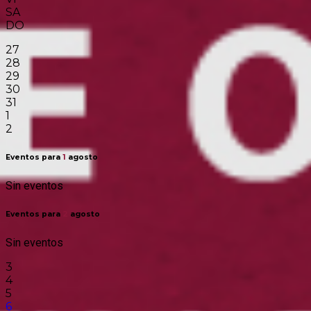
SA
DO
27
28
29
30
31
1
2
Eventos para
1
agosto
Sin eventos
Eventos para
2
agosto
Sin eventos
3
4
5
6