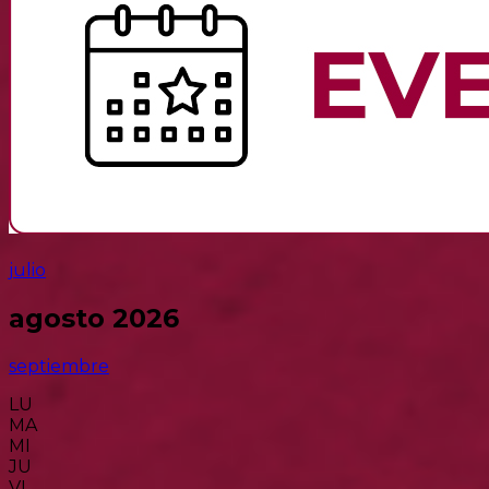
julio
agosto 2026
septiembre
LU
MA
MI
JU
VI