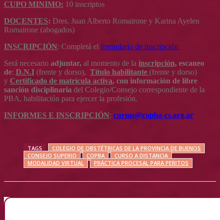
CUPO MINIMO
:
10 inscriptos
DOCENTES
:
Dres. Juan Alberto Romairone y Karina Ayelen
Romairone (abogados)
INSCRIPCIÓN
: Completá el
formulario de inscripción
Será necesario
adjuntar,
al momento de
la
inscripción,
escaneo
de
:
D.N.I
(frente y dorso),
Título habilitante
(frente y dorso)
y
Certificado de matrícula activa
, con información de libre
sanción disciplinaria
del Colegio/Consejo correspondiente de la
PBA, habilitación para ejercer la profesión.
INFORMES E INSCRIPCIÓN
:
cursos@copba-cs.org.ar
TAGS
COLEGIO DE OBSTÉTRICAS DE LA PROVINCIA DE BUENOS
CONSEJO SUPERIO
COPBA
CURSO A DISTANCIA
MODALIDAD VIRTUAL
PRÁCTICA PROCESAL PARA PERITOS