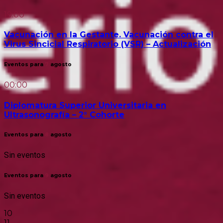
19:00
Vacunación en la Gestante. Vacunación contra el
Virus Sincicial Respiratorio (VSR) – Actualización
Eventos para
7
agosto
00:00
Diplomatura Superior Universitaria en
Ultrasonografía – 2° Cohorte
Eventos para
8
agosto
Sin eventos
Eventos para
9
agosto
Sin eventos
10
11