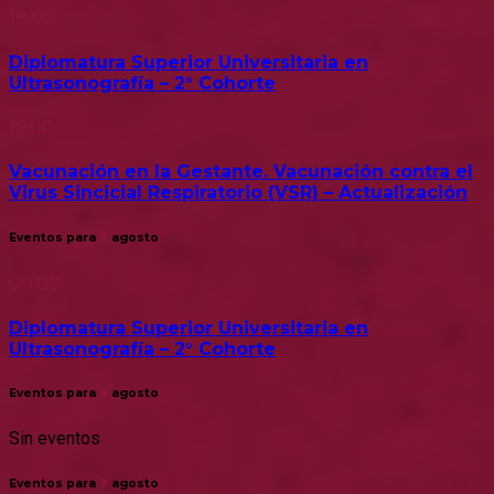
18:00
Diplomatura Superior Universitaria en
Ultrasonografía – 2° Cohorte
19:00
Vacunación en la Gestante. Vacunación contra el
Virus Sincicial Respiratorio (VSR) – Actualización
Eventos para
7
agosto
00:00
Diplomatura Superior Universitaria en
Ultrasonografía – 2° Cohorte
Eventos para
8
agosto
Sin eventos
Eventos para
9
agosto