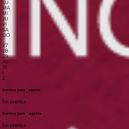
LU
MA
MI
JU
VI
SA
DO
27
28
29
30
31
1
2
Eventos para
1
agosto
Sin eventos
Eventos para
2
agosto
Sin eventos