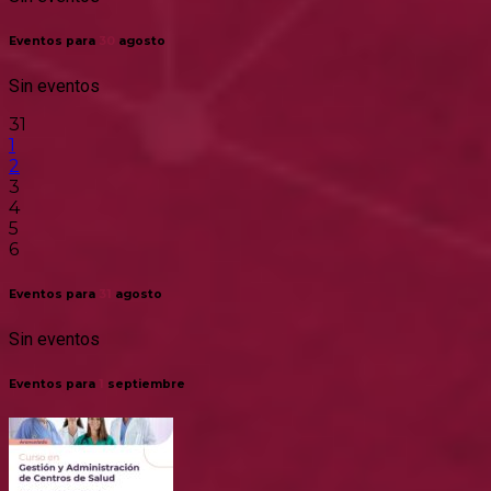
Eventos para
30
agosto
Sin eventos
31
1
2
3
4
5
6
Eventos para
31
agosto
Sin eventos
Eventos para
1
septiembre