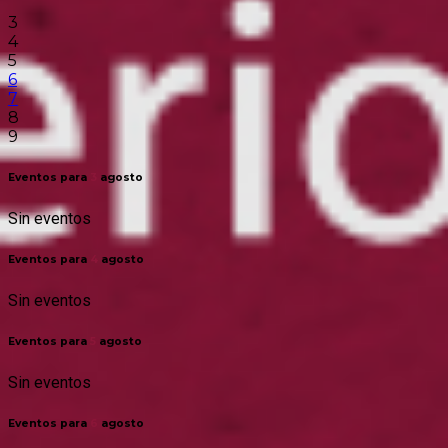
3
4
5
6
7
8
9
Eventos para
3
agosto
Sin eventos
Eventos para
4
agosto
Sin eventos
Eventos para
5
agosto
Sin eventos
Eventos para
6
agosto