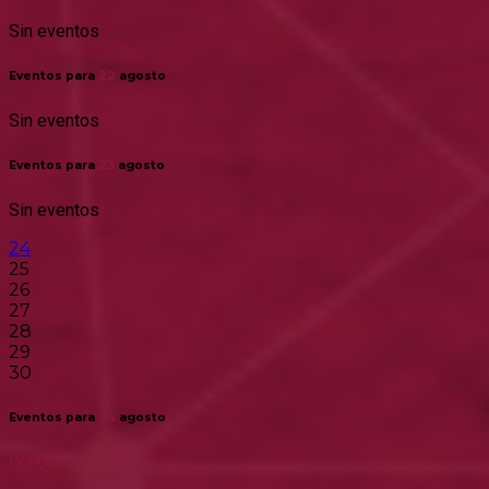
Sin eventos
Eventos para
22
agosto
Sin eventos
Eventos para
23
agosto
Sin eventos
24
25
26
27
28
29
30
Eventos para
24
agosto
00:00