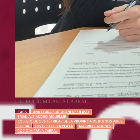
LIC. ROCÍO MICAELA CABRAL
TAGS
ANA CLARA BURGHIANI DE OLASO
BRIAN ALEJANDRO RIQUELME
COLEGIO DE OBSTÉTRICAS DE LA PROVINCIA DE BUENOS AIRES
COPBA
DISTRITO I - LA PLATA
MATRICULACIONES
ROCÍO MICAELA CABRAL