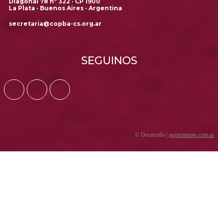
Diagonal 78 nº 322 · CP 1900
La Plata · Buenos Aires · Argentina
secretaria@copba-cs.org.ar
SEGUINOS
© Desarrollo |
agenciamots.com.ar