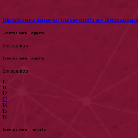
00:00
Diplomatura Superior Universitaria en Ultrasonogra
Eventos para
8
agosto
Sin eventos
Eventos para
9
agosto
Sin eventos
10
11
12
13
14
15
16
Eventos para
10
agosto