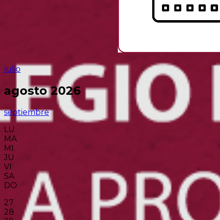
julio
agosto 2026
septiembre
LU
MA
MI
JU
VI
SA
DO
27
28