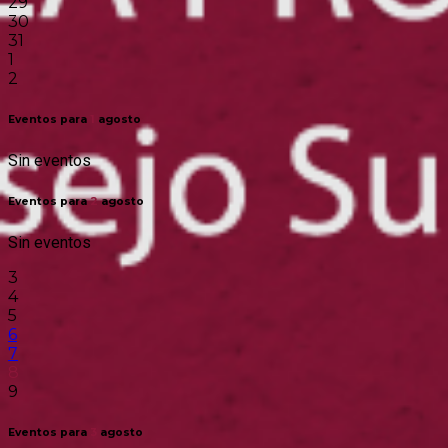
29
30
31
1
2
Eventos para
1
agosto
Sin eventos
Eventos para
2
agosto
Sin eventos
3
4
5
6
7
8
9
Eventos para
3
agosto