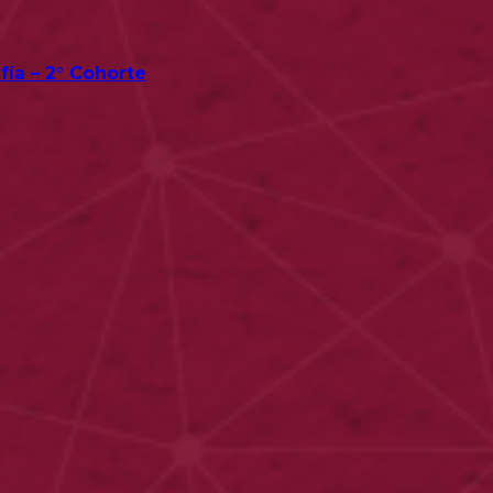
fía – 2° Cohorte