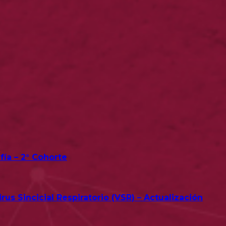
fía – 2° Cohorte
us Sincicial Respiratorio (VSR) – Actualización