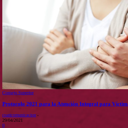
Consejo Superior
Protocolo 2021 para la Atención Integral para Víctim
coaticomunicacion
-
29/04/2021
0