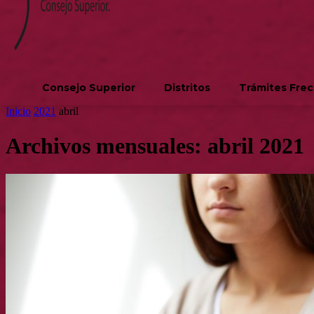
Consejo Superior
Distritos
Trámites Fre
Inicio
2021
abril
Archivos mensuales: abril 2021