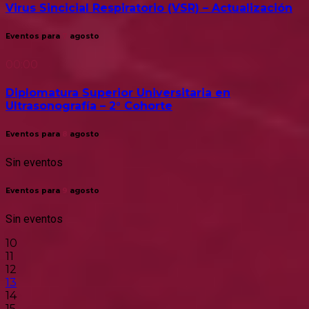
Virus Sincicial Respiratorio (VSR) – Actualización
Eventos para
7
agosto
00:00
Diplomatura Superior Universitaria en
Ultrasonografía – 2° Cohorte
Eventos para
8
agosto
Sin eventos
Eventos para
9
agosto
Sin eventos
10
11
12
13
14
15