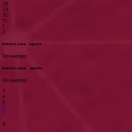
28
29
30
31
1
2
Eventos para
1
agosto
Sin eventos
Eventos para
2
agosto
Sin eventos
3
4
5
6
7
8
9