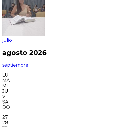
julio
agosto 2026
septiembre
LU
MA
MI
JU
VI
SA
DO
27
28