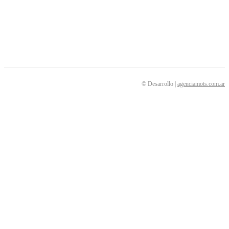
SEGUINOS
© Desarrollo |
agenciamots.com.ar