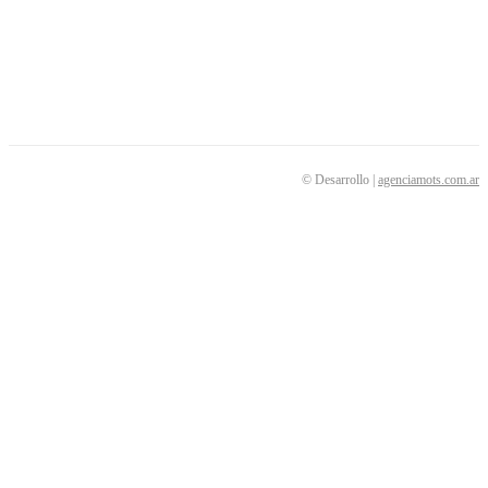
SEGUINOS
© Desarrollo |
agenciamots.com.ar