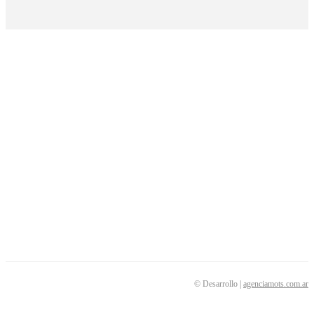
COLEGIO DE ÓBSTETRICAS DE LA PROVINCIA DE BUENOS AIRES
Diagonal 78 nº 322 · CP 1900
La Plata · Buenos Aires · Argentina
secretaria@copba-cs.org.ar
SEGUINOS
© Desarrollo |
agenciamots.com.ar