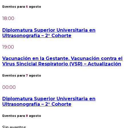
Eventos para
6
agosto
18:00
Diplomatura Superior Universitaria en
Ultrasonografía – 2° Cohorte
19:00
Vacunación en la Gestante. Vacunación contra el
Virus Sincicial Respiratorio (VSR) – Actualización
Eventos para
7
agosto
00:00
Diplomatura Superior Universitaria en
Ultrasonografía – 2° Cohorte
Eventos para
8
agosto
Sin eventos