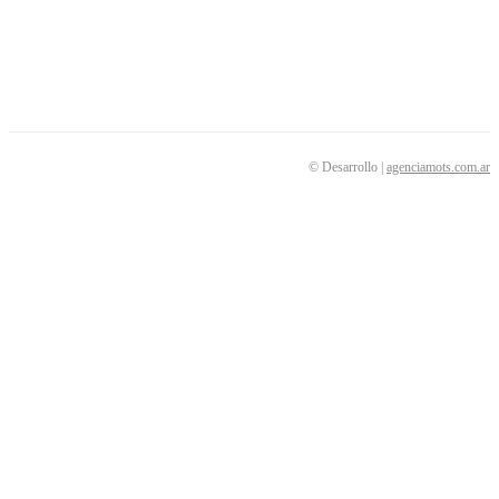
© Desarrollo |
agenciamots.com.ar