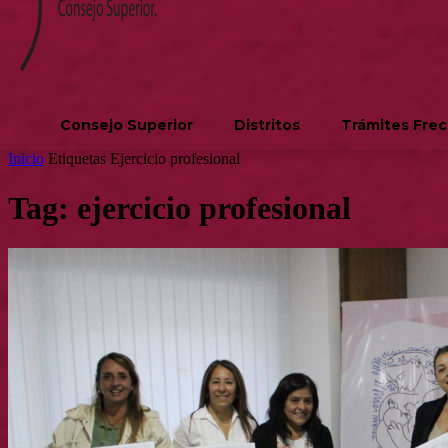
Consejo Superior
Distritos
Trámites Fre
Inicio
Etiquetas
Ejercicio profesional
Tag: ejercicio profesional