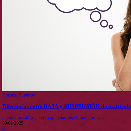
Consejo Superior
Diferencias entre BAJA y SUSPENSIÓN de matrícul
agenciamots@gmail.com agenciamots@gmail.com
-
30/01/2025
0