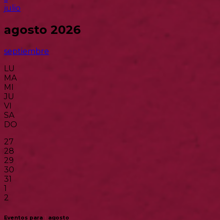
julio
agosto 2026
septiembre
LU
MA
MI
JU
VI
SA
DO
27
28
29
30
31
1
2
Eventos para
1
agosto