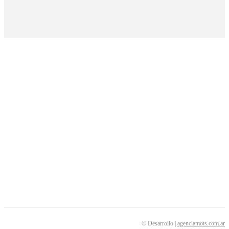
COLEGIO DE ÓBSTETRICAS DE LA PROVINCIA DE BUENOS AIRES
Diagonal 78 nº 322 · CP 1900
La Plata · Buenos Aires · Argentina
secretaria@copba-cs.org.ar
SEGUINOS
© Desarrollo |
agenciamots.com.ar