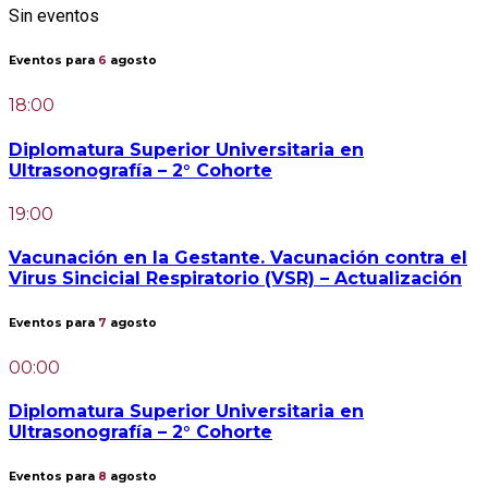
Sin eventos
Eventos para
6
agosto
18:00
Diplomatura Superior Universitaria en
Ultrasonografía – 2° Cohorte
19:00
Vacunación en la Gestante. Vacunación contra el
Virus Sincicial Respiratorio (VSR) – Actualización
Eventos para
7
agosto
00:00
Diplomatura Superior Universitaria en
Ultrasonografía – 2° Cohorte
Eventos para
8
agosto