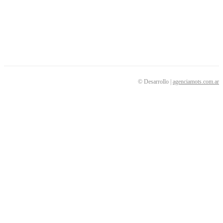
SEGUINOS
© Desarrollo |
agenciamots.com.ar