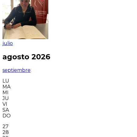
julio
agosto 2026
septiembre
LU
MA
MI
JU
VI
SA
DO
27
28